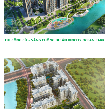
THI CÔNG CỪ – VĂNG CHỐNG DỰ ÁN VINCITY OCEAN PARK