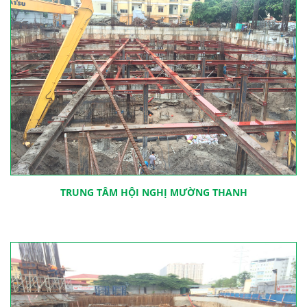
TRUNG TÂM HỘI NGHỊ MƯỜNG THANH