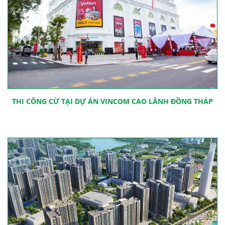
THI CÔNG CỪ TẠI DỰ ÁN VINCOM CAO LÃNH ĐỒNG THÁP