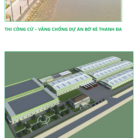
THI CÔNG CỪ – VĂNG CHỐNG DỰ ÁN BỜ KÈ THANH ĐA