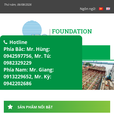
Thứ năm, 06/08/2026
Ngôn ngữ:
Hotline
Phía Bắc: Mr. Hùng:
0942597756
, Mr. Tú:
0982329229
Phía Nam: Mr. Giang:
0913229652
, Mr. Kỳ:
0942202686
SẢN PHẨM NỔI BẬT