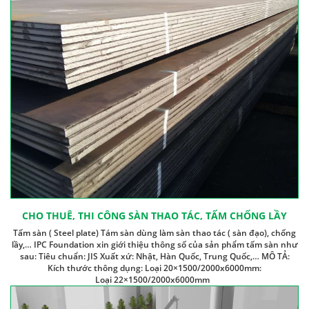
CHO THUÊ, THI CÔNG SÀN THAO TÁC, TẤM CHỐNG LẦY
Tấm sàn ( Steel plate) Tám sàn dùng làm sàn thao tác ( sàn đạo), chống
lầy,… IPC Foundation xin giới thiệu thông số của sản phẩm tấm sàn như
sau: Tiêu chuẩn: JIS Xuất xứ: Nhật, Hàn Quốc, Trung Quốc,… MÔ TẢ:
Kích thước thông dụng: Loại 20×1500/2000x6000mm:
Loại 22×1500/2000x6000mm