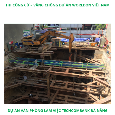
THI CÔNG CỪ – VĂNG CHỐNG DỰ ÁN WORLDON VIỆT NAM
DỰ ÁN VĂN PHÒNG LÀM VIỆC TECHCOMBANK ĐÀ NẴNG