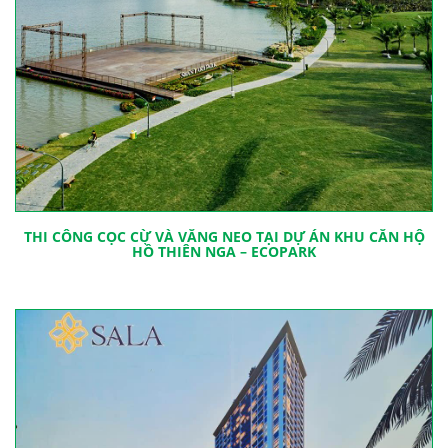
THI CÔNG CỌC CỪ VÀ VĂNG NEO TẠI DỰ ÁN KHU CĂN HỘ
HỒ THIÊN NGA – ECOPARK