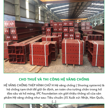
CHO THUÊ VÀ THI CÔNG HỆ VĂNG CHỐNG
HỆ VĂNG CHỐNG THÉP HÌNH CHỮ H Hệ văng chống ( Shoring systerm) là
hệ chống tạm thời để giữ ổn định, an toàn cho tường chắn trong hố
đào sâu và hố móng. IPC Foundation xin giới thiệu thông số của sản
phẩm Hệ văng chống như sau: Tiêu chuẩn: JIS Xuất xứ: Nhật, Hàn Quốc,
[…]