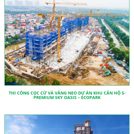
THI CÔNG CỌC CỪ VÀ VĂNG NEO DỰ ÁN KHU CĂN HỘ S-
PREMIUM SKY OASIS – ECOPARK