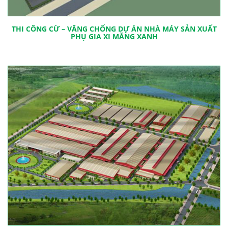
THI CÔNG CỪ – VĂNG CHỐNG DỰ ÁN NHÀ MÁY SẢN XUẤT
PHỤ GIA XI MĂNG XANH