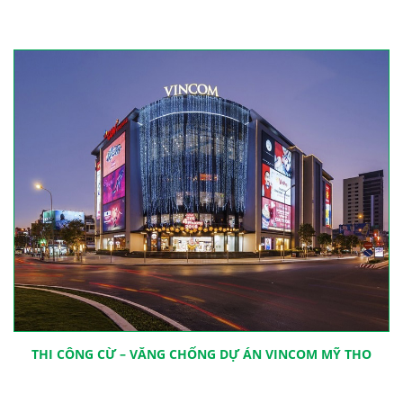
THI CÔNG CỪ – VĂNG CHỐNG DỰ ÁN VINCOM MỸ THO