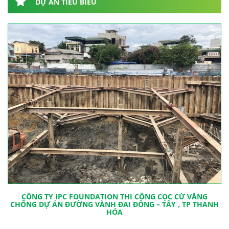
DỰ ÁN TIÊU BIỂU
CÔNG TY IPC FOUNDATION THI CÔNG CỌC CỪ VĂNG
CHỐNG DỰ ÁN ĐƯỜNG VÀNH ĐAI ĐÔNG – TÂY , TP THANH
HÓA