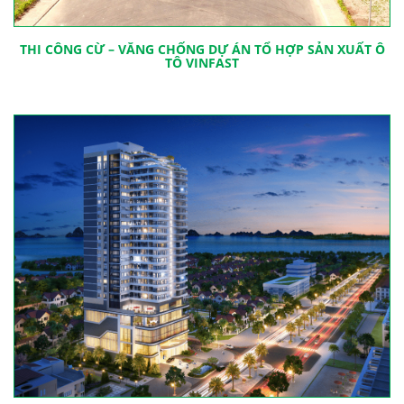
THI CÔNG CỪ – VĂNG CHỐNG DỰ ÁN TỔ HỢP SẢN XUẤT Ô
TÔ VINFAST