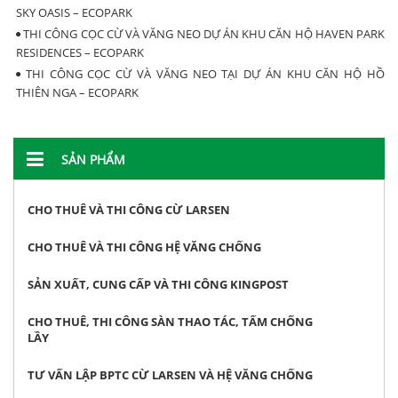
SKY OASIS – ECOPARK
THI CÔNG CỌC CỪ VÀ VĂNG NEO DỰ ÁN KHU CĂN HỘ HAVEN PARK
RESIDENCES – ECOPARK
THI CÔNG CỌC CỪ VÀ VĂNG NEO TẠI DỰ ÁN KHU CĂN HỘ HỒ
THIÊN NGA – ECOPARK
SẢN PHẨM
CHO THUÊ VÀ THI CÔNG CỪ LARSEN
CHO THUÊ VÀ THI CÔNG HỆ VĂNG CHỐNG
SẢN XUẤT, CUNG CẤP VÀ THI CÔNG KINGPOST
CHO THUÊ, THI CÔNG SÀN THAO TÁC, TẤM CHỐNG
LẦY
TƯ VẤN LẬP BPTC CỪ LARSEN VÀ HỆ VĂNG CHỐNG