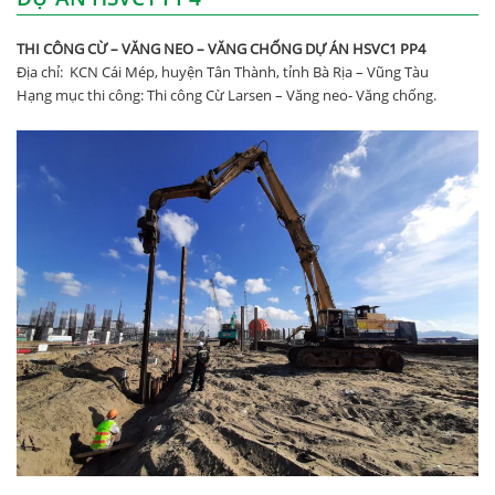
THI CÔNG CỪ – VĂNG NEO – VĂNG CHỐNG DỰ ÁN HSVC1 PP4
Địa chỉ: KCN Cái Mép, huyện Tân Thành, tỉnh Bà Rịa – Vũng Tàu
Hạng mục thi công: Thi công Cừ Larsen – Văng neo- Văng chống.