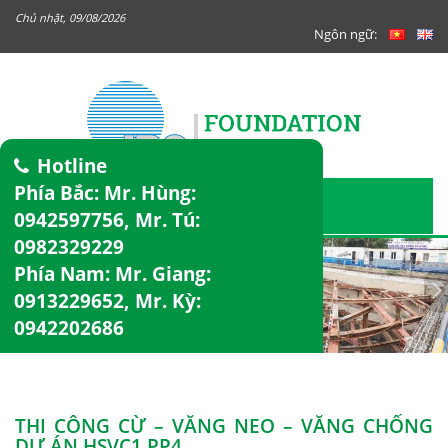
Chủ nhật, 09/08/2026
Ngôn ngữ:
Hotline
Phía Bắc: Mr. Hùng:
0942597756
, Mr. Tú:
0982329229
Phía Nam: Mr. Giang:
0913229652
, Mr. Kỳ:
0942202686
THI CÔNG CỪ – VĂNG NEO – VĂNG CHỐNG
DỰ ÁN HSVC1 PP4