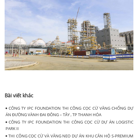
Bài viết khác
CÔNG TY IPC FOUNDATION THI CÔNG CỌC CỪ VĂNG CHỐNG DỰ
ÁN ĐƯỜNG VÀNH ĐAI ĐÔNG – TÂY , TP THANH HÓA
CÔNG TY IPC FOUNDATION THI CÔNG CỌC CỪ DỰ ÁN LOGISTIC
PARK II
THI CÔNG CỌC CỪ VÀ VĂNG NEO DỰ ÁN KHU CĂN HỘ S-PREMIUM