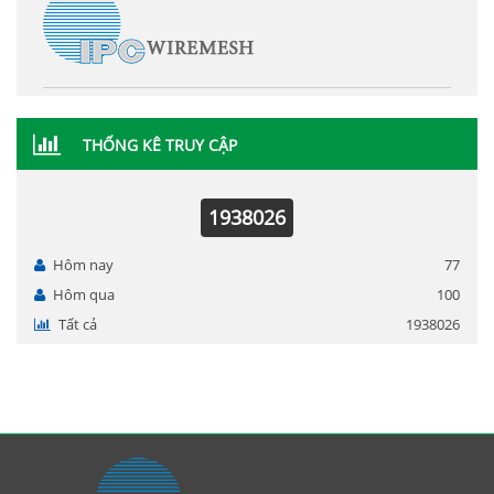
THỐNG KÊ TRUY CẬP
1938026
Hôm nay
77
Hôm qua
100
Tất cả
1938026