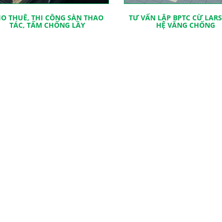
O THUÊ, THI CÔNG SÀN THAO
TƯ VẤN LẬP BPTC CỪ LAR
TÁC, TẤM CHỐNG LẦY
HỆ VĂNG CHỐNG