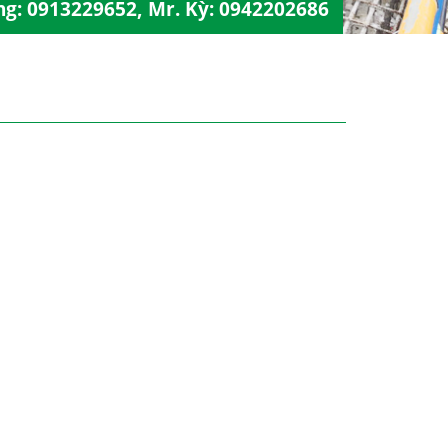
ng:
0913229652
, Mr. Kỳ:
0942202686