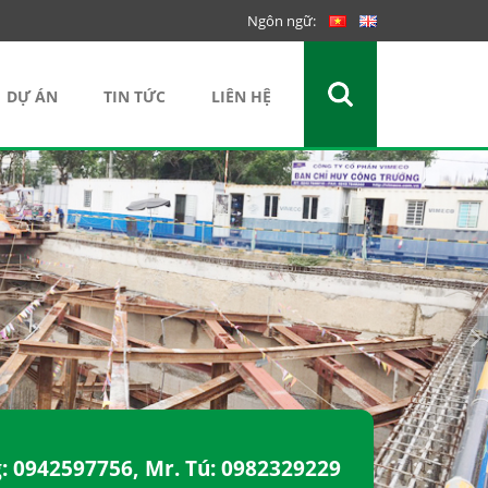
Ngôn ngữ:
DỰ ÁN
TIN TỨC
LIÊN HỆ
g:
0942597756
, Mr. Tú:
0982329229