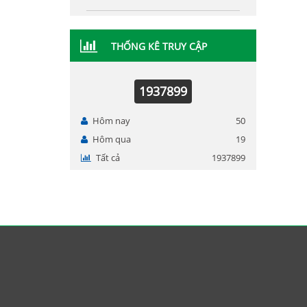
THỐNG KÊ TRUY CẬP
1937899
Hôm nay
50
Hôm qua
19
Tất cả
1937899