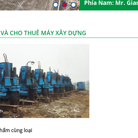
Phía Nam: Mr. Gia
 VÀ CHO THUÊ MÁY XÂY DỰNG
hẩm cùng loại