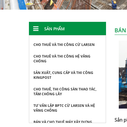
SẢN PHẨM
BÁN
CHO THUÊ VÀ THI CÔNG CỪ LARSEN
CHO THUÊ VÀ THI CÔNG HỆ VĂNG
CHỐNG
SẢN XUẤT, CUNG CẤP VÀ THI CÔNG
KINGPOST
CHO THUÊ, THI CÔNG SÀN THAO TÁC,
TẤM CHỐNG LẦY
TƯ VẤN LẬP BPTC CỪ LARSEN VÀ HỆ
VĂNG CHỐNG
Sản p
BÁN VÀ CHO THUÊ MÁY XÂY DỰNG