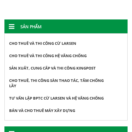
SẢN PHẨM
CHO THUÊ VÀ THI CÔNG CỪ LARSEN
CHO THUÊ VÀ THI CÔNG HỆ VĂNG CHỐNG
SẢN XUẤT, CUNG CẤP VÀ THI CÔNG KINGPOST
CHO THUÊ, THI CÔNG SÀN THAO TÁC, TẤM CHỐNG
LẦY
TƯ VẤN LẬP BPTC CỪ LARSEN VÀ HỆ VĂNG CHỐNG
BÁN VÀ CHO THUÊ MÁY XÂY DỰNG