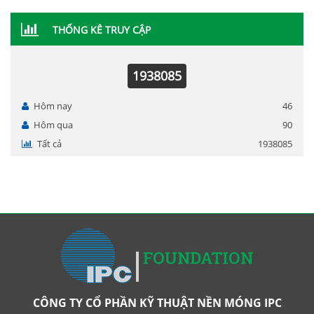
THỐNG KÊ TRUY CẬP
1938085
Hôm nay
46
Hôm qua
90
Tất cả
1938085
CÔNG TY CỔ PHẦN KỸ THUẬT NỀN MÓNG IPC