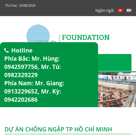
Thứ hai, 10/08/2026
Ngôn ngữ:
Hotline
Phía Bắc: Mr. Hùng:
0942597756
, Mr. Tú:
0982329229
Phía Nam: Mr. Giang:
0913229652
, Mr. Kỳ:
0942202686
DỰ ÁN CHỐNG NGẬP TP HỒ CHÍ MINH