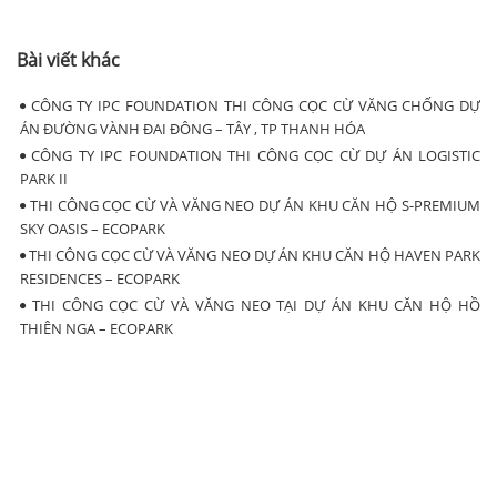
Bài viết khác
CÔNG TY IPC FOUNDATION THI CÔNG CỌC CỪ VĂNG CHỐNG DỰ
ÁN ĐƯỜNG VÀNH ĐAI ĐÔNG – TÂY , TP THANH HÓA
CÔNG TY IPC FOUNDATION THI CÔNG CỌC CỪ DỰ ÁN LOGISTIC
PARK II
THI CÔNG CỌC CỪ VÀ VĂNG NEO DỰ ÁN KHU CĂN HỘ S-PREMIUM
SKY OASIS – ECOPARK
THI CÔNG CỌC CỪ VÀ VĂNG NEO DỰ ÁN KHU CĂN HỘ HAVEN PARK
RESIDENCES – ECOPARK
THI CÔNG CỌC CỪ VÀ VĂNG NEO TẠI DỰ ÁN KHU CĂN HỘ HỒ
THIÊN NGA – ECOPARK