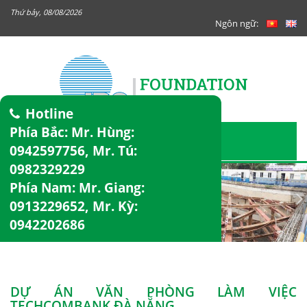
Thứ bảy, 08/08/2026
Ngôn ngữ:
Hotline
Phía Bắc: Mr. Hùng:
0942597756
, Mr. Tú:
0982329229
Phía Nam: Mr. Giang:
0913229652
, Mr. Kỳ:
0942202686
DỰ ÁN VĂN PHÒNG LÀM VIỆC
TECHCOMBANK ĐÀ NẴNG