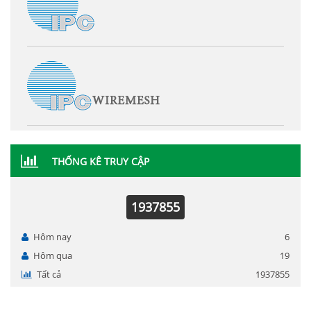
THỐNG KÊ TRUY CẬP
1937855
Hôm nay
6
Hôm qua
19
Tất cả
1937855