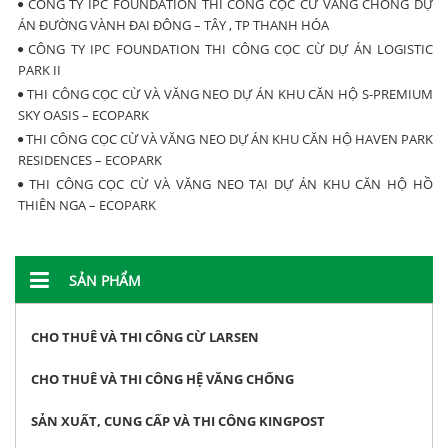
CÔNG TY IPC FOUNDATION THI CÔNG CỌC CỪ VĂNG CHỐNG DỰ
ÁN ĐƯỜNG VÀNH ĐAI ĐÔNG – TÂY , TP THANH HÓA
CÔNG TY IPC FOUNDATION THI CÔNG CỌC CỪ DỰ ÁN LOGISTIC
PARK II
THI CÔNG CỌC CỪ VÀ VĂNG NEO DỰ ÁN KHU CĂN HỘ S-PREMIUM
SKY OASIS – ECOPARK
THI CÔNG CỌC CỪ VÀ VĂNG NEO DỰ ÁN KHU CĂN HỘ HAVEN PARK
RESIDENCES – ECOPARK
THI CÔNG CỌC CỪ VÀ VĂNG NEO TẠI DỰ ÁN KHU CĂN HỘ HỒ
THIÊN NGA – ECOPARK
SẢN PHẨM
CHO THUÊ VÀ THI CÔNG CỪ LARSEN
CHO THUÊ VÀ THI CÔNG HỆ VĂNG CHỐNG
SẢN XUẤT, CUNG CẤP VÀ THI CÔNG KINGPOST