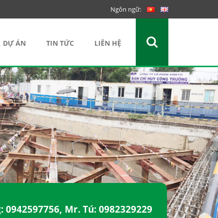
Ngôn ngữ:
DỰ ÁN
TIN TỨC
LIÊN HỆ
g:
0942597756
, Mr. Tú:
0982329229