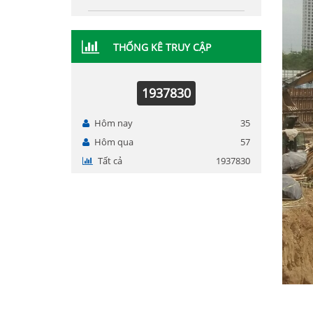
THỐNG KÊ TRUY CẬP
1937830
Hôm nay
35
Hôm qua
57
Tất cả
1937830