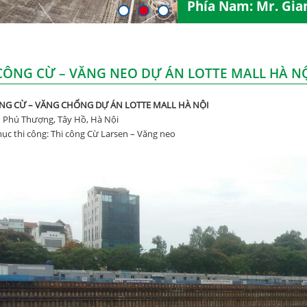
Phía Nam: Mr. Gia
CÔNG CỪ – VĂNG NEO DỰ ÁN LOTTE MALL HÀ N
NG CỪ – VĂNG CHỐNG DỰ ÁN LOTTE MALL HÀ NỘI
: Phú Thượng, Tây Hồ, Hà Nội
c thi công: Thi công Cừ Larsen – Văng neo