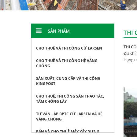
SẢN PHẨM
THI 
THI CÔ
CHO THUÊ VÀ THI CÔNG CỪ LARSEN
Địa chỉ
Hạng mụ
CHO THUÊ VÀ THI CÔNG HỆ VĂNG
CHỐNG
SẢN XUẤT, CUNG CẤP VÀ THI CÔNG
KINGPOST
CHO THUÊ, THI CÔNG SÀN THAO TÁC,
TẤM CHỐNG LẦY
TƯ VẤN LẬP BPTC CỪ LARSEN VÀ HỆ
VĂNG CHỐNG
BÁN VÀ CHO THUÊ MÁY XÂY DỰNG