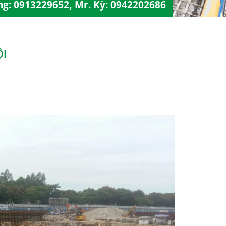
ng:
0913229652
, Mr. Kỳ:
0942202686
ỘI