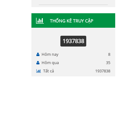
THỐNG KÊ TRUY CẬP
1937838
Hôm nay
8
Hôm qua
35
Tất cả
1937838