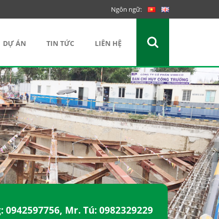
Ngôn ngữ:
DỰ ÁN
TIN TỨC
LIÊN HỆ
g:
0942597756
, Mr. Tú:
0982329229