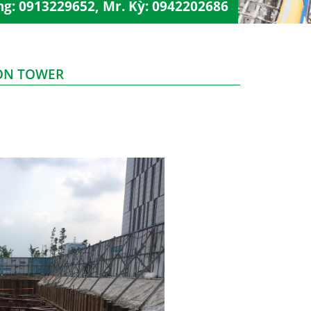
ng:
0913229652
, Mr. Kỳ:
0942202686
GÒN TOWER