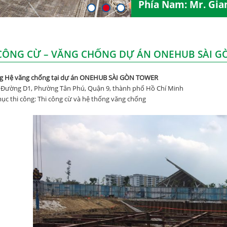
Phía Nam: Mr. Gia
 CÔNG CỪ – VĂNG CHỐNG DỰ ÁN ONEHUB SÀI 
ng Hệ văng chống tại dự án ONEHUB SÀI GÒN TOWER
ỉ: Đường D1, Phường Tân Phú, Quận 9, thành phố Hồ Chí Minh
c thi công: Thi công cừ và hệ thống văng chống