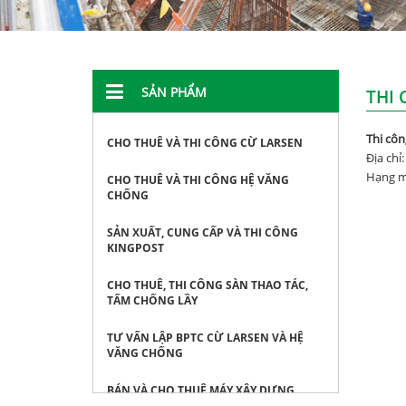
SẢN PHẨM
THI
Thi cô
CHO THUÊ VÀ THI CÔNG CỪ LARSEN
Địa ch
Hạng mụ
CHO THUÊ VÀ THI CÔNG HỆ VĂNG
CHỐNG
SẢN XUẤT, CUNG CẤP VÀ THI CÔNG
KINGPOST
CHO THUÊ, THI CÔNG SÀN THAO TÁC,
TẤM CHỐNG LẦY
TƯ VẤN LẬP BPTC CỪ LARSEN VÀ HỆ
VĂNG CHỐNG
BÁN VÀ CHO THUÊ MÁY XÂY DỰNG