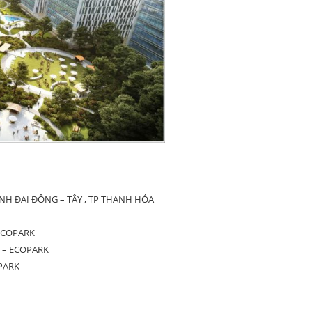
H ĐAI ĐÔNG – TÂY , TP THANH HÓA
ECOPARK
 – ECOPARK
PARK