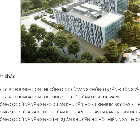
ết khác
 TY IPC FOUNDATION THI CÔNG CỌC CỪ VĂNG CHỐNG DỰ ÁN ĐƯỜNG VÀN
 TY IPC FOUNDATION THI CÔNG CỌC CỪ DỰ ÁN LOGISTIC PARK II
CÔNG CỌC CỪ VÀ VĂNG NEO DỰ ÁN KHU CĂN HỘ S-PREMIUM SKY OASIS – 
CÔNG CỌC CỪ VÀ VĂNG NEO DỰ ÁN KHU CĂN HỘ HAVEN PARK RESIDENCES
CÔNG CỌC CỪ VÀ VĂNG NEO TẠI DỰ ÁN KHU CĂN HỘ HỒ THIÊN NGA – ECO