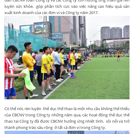
đảo CBCNV toàn Công ty và các Công ty con hưởng ứng tham gia rèn
luyện sức khỏe, góp phần tích cực vào việc nâng cao hiệu quả sản
xuất kinh doanh của các đơn vị và Công ty năm 2017.
Có thể nói, rèn luyện thể dục thể thao là một nhu cầu không thể thiếu
của CBCNV trong Công ty những năm qua, các hoạt động thể dục thể
thao tại Công ty đã được CBCNV hưởng ứng nhiệt tình, sôi nổi và trở
thành phong trào sâu rộng ở tất cả đơn vị trong Công ty.