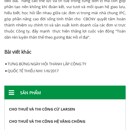
dẻo dai, nâng cao thể lực và trí tuệ trong từng đơn vị mà còn góp
phần tạo nên không khí đoàn kết, vui tươi và mối quan hệ giao lưu,
hiểu biết, học hỏi lẫn nhau giữa các đơn vị trong mái nhà chung IPC,
góp phần nâng cao đời sống tinh thần cho CBCNV quyết tâm hoàn
thành nhiệm vụ chính trị và sản xuất kinh doanh của các đơn vị trực
thuộc Công ty, đẩy mạnh thực hiện thắng lợi cuộc vận động “Toàn
dân rèn luyện thân thể theo gương Bác Hồ vĩ đại”.
Bài viết khác
TƯNG BỪNG NGÀY HỘI THÀNH LẬP CÔNG TY
QUỐC TẾ THIẾU NHI 1/6/2017
SẢN PHẨM
CHO THUÊ VÀ THI CÔNG CỪ LARSEN
CHO THUÊ VÀ THI CÔNG HỆ VĂNG CHỐNG