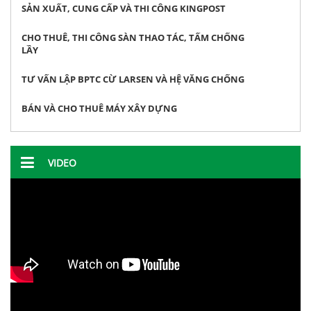
SẢN XUẤT, CUNG CẤP VÀ THI CÔNG KINGPOST
CHO THUÊ, THI CÔNG SÀN THAO TÁC, TẤM CHỐNG
LẦY
TƯ VẤN LẬP BPTC CỪ LARSEN VÀ HỆ VĂNG CHỐNG
BÁN VÀ CHO THUÊ MÁY XÂY DỰNG
VIDEO