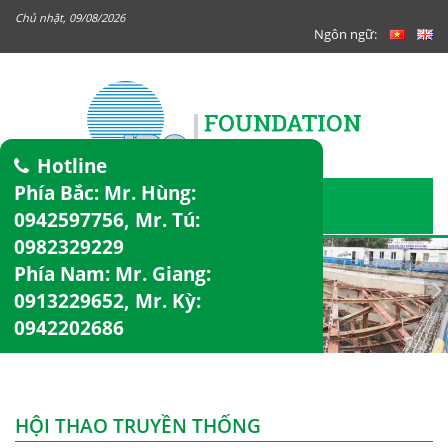
Chủ nhật, 09/08/2026
Ngôn ngữ:
Hotline
Phía Bắc: Mr. Hùng:
0942597756
, Mr. Tú:
0982329229
Phía Nam: Mr. Giang:
0913229652
, Mr. Kỳ:
0942202686
HỘI THAO TRUYỀN THỐNG