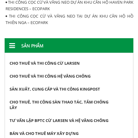
THI CÔNG CỌC CỪ VÀ VĂNG NEO DỰ ÁN KHU CĂN HỘ HAVEN PARK
RESIDENCES – ECOPARK
THI CÔNG CỌC CỪ VÀ VĂNG NEO TẠI DỰ ÁN KHU CĂN HỘ HỒ
THIÊN NGA – ECOPARK
SẢN PHẨM
CHO THUÊ VÀ THI CÔNG CỪ LARSEN
CHO THUÊ VÀ THI CÔNG HỆ VĂNG CHỐNG
SẢN XUẤT, CUNG CẤP VÀ THI CÔNG KINGPOST
CHO THUÊ, THI CÔNG SÀN THAO TÁC, TẤM CHỐNG
LẦY
TƯ VẤN LẬP BPTC CỪ LARSEN VÀ HỆ VĂNG CHỐNG
BÁN VÀ CHO THUÊ MÁY XÂY DỰNG