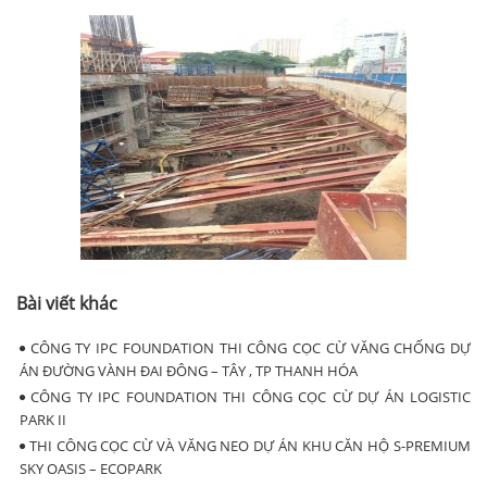
Bài viết khác
CÔNG TY IPC FOUNDATION THI CÔNG CỌC CỪ VĂNG CHỐNG DỰ
ÁN ĐƯỜNG VÀNH ĐAI ĐÔNG – TÂY , TP THANH HÓA
CÔNG TY IPC FOUNDATION THI CÔNG CỌC CỪ DỰ ÁN LOGISTIC
PARK II
THI CÔNG CỌC CỪ VÀ VĂNG NEO DỰ ÁN KHU CĂN HỘ S-PREMIUM
SKY OASIS – ECOPARK