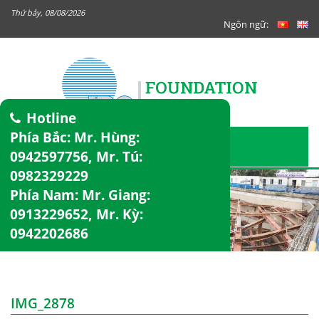
Thứ bảy, 08/08/2026
Ngôn ngữ:
Hotline
Phía Bắc: Mr. Hùng:
0942597756
, Mr. Tú:
0982329229
Phía Nam: Mr. Giang:
0913229652
, Mr. Kỳ:
0942202686
IMG_2878