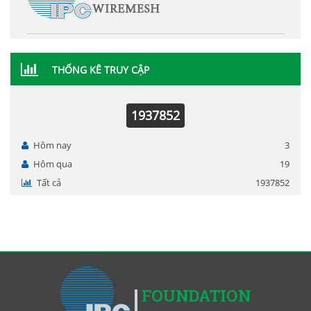
THỐNG KÊ TRUY CẬP
1937852
Hôm nay
3
Hôm qua
19
Tất cả
1937852