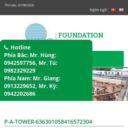
Thứ sáu, 07/08/2026
Ngôn ngữ:
Hotline
Phía Bắc: Mr. Hùng:
0942597756
, Mr. Tú:
0982329229
Phía Nam: Mr. Giang:
0913229652
, Mr. Kỳ:
0942202686
P-A-TOWER-636301058416572304