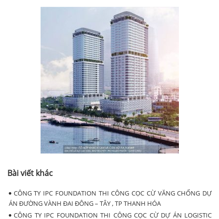
Bài viết khác
CÔNG TY IPC FOUNDATION THI CÔNG CỌC CỪ VĂNG CHỐNG DỰ
ÁN ĐƯỜNG VÀNH ĐAI ĐÔNG – TÂY , TP THANH HÓA
CÔNG TY IPC FOUNDATION THI CÔNG CỌC CỪ DỰ ÁN LOGISTIC