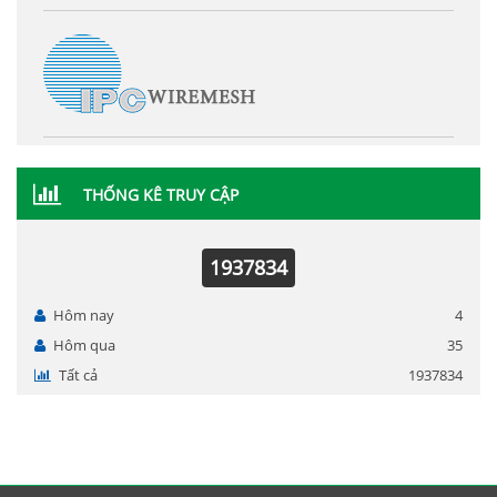
THỐNG KÊ TRUY CẬP
1937834
Hôm nay
4
Hôm qua
35
Tất cả
1937834