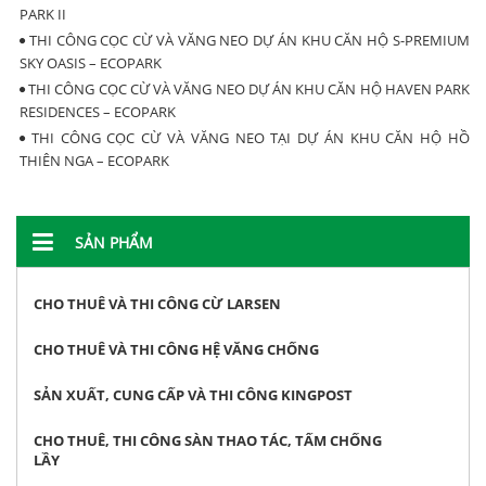
PARK II
THI CÔNG CỌC CỪ VÀ VĂNG NEO DỰ ÁN KHU CĂN HỘ S-PREMIUM
SKY OASIS – ECOPARK
THI CÔNG CỌC CỪ VÀ VĂNG NEO DỰ ÁN KHU CĂN HỘ HAVEN PARK
RESIDENCES – ECOPARK
THI CÔNG CỌC CỪ VÀ VĂNG NEO TẠI DỰ ÁN KHU CĂN HỘ HỒ
THIÊN NGA – ECOPARK
SẢN PHẨM
CHO THUÊ VÀ THI CÔNG CỪ LARSEN
CHO THUÊ VÀ THI CÔNG HỆ VĂNG CHỐNG
SẢN XUẤT, CUNG CẤP VÀ THI CÔNG KINGPOST
CHO THUÊ, THI CÔNG SÀN THAO TÁC, TẤM CHỐNG
LẦY