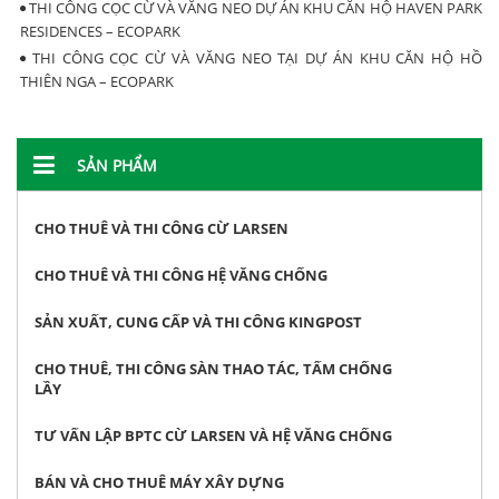
THI CÔNG CỌC CỪ VÀ VĂNG NEO DỰ ÁN KHU CĂN HỘ HAVEN PARK
RESIDENCES – ECOPARK
THI CÔNG CỌC CỪ VÀ VĂNG NEO TẠI DỰ ÁN KHU CĂN HỘ HỒ
THIÊN NGA – ECOPARK
SẢN PHẨM
CHO THUÊ VÀ THI CÔNG CỪ LARSEN
CHO THUÊ VÀ THI CÔNG HỆ VĂNG CHỐNG
SẢN XUẤT, CUNG CẤP VÀ THI CÔNG KINGPOST
CHO THUÊ, THI CÔNG SÀN THAO TÁC, TẤM CHỐNG
LẦY
TƯ VẤN LẬP BPTC CỪ LARSEN VÀ HỆ VĂNG CHỐNG
BÁN VÀ CHO THUÊ MÁY XÂY DỰNG