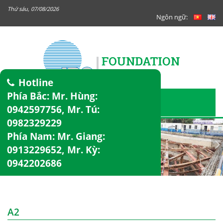
Thứ sáu, 07/08/2026
Ngôn ngữ:
Hotline
Phía Bắc: Mr. Hùng:
0942597756
, Mr. Tú:
0982329229
Phía Nam: Mr. Giang:
0913229652
, Mr. Kỳ:
0942202686
A2