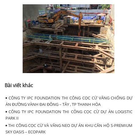
Bài viết khác
CÔNG TY IPC FOUNDATION THI CÔNG CỌC CỪ VĂNG CHỐNG DỰ
ÁN ĐƯỜNG VÀNH ĐAI ĐÔNG – TÂY , TP THANH HÓA
CÔNG TY IPC FOUNDATION THI CÔNG CỌC CỪ DỰ ÁN LOGISTIC
PARK II
THI CÔNG CỌC CỪ VÀ VĂNG NEO DỰ ÁN KHU CĂN HỘ S-PREMIUM
SKY OASIS – ECOPARK