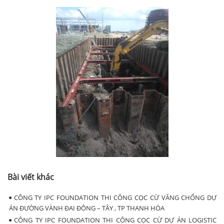
Bài viết khác
CÔNG TY IPC FOUNDATION THI CÔNG CỌC CỪ VĂNG CHỐNG DỰ
ÁN ĐƯỜNG VÀNH ĐAI ĐÔNG – TÂY , TP THANH HÓA
CÔNG TY IPC FOUNDATION THI CÔNG CỌC CỪ DỰ ÁN LOGISTIC