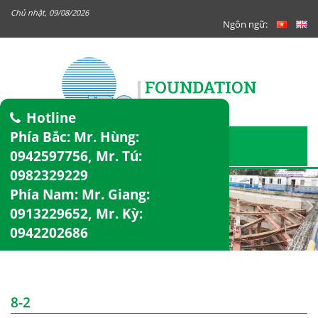
Chủ nhật, 09/08/2026
Ngôn ngữ:
Hotline
Phía Bắc: Mr. Hùng:
0942597756
, Mr. Tú:
0982329229
Phía Nam: Mr. Giang:
0913229652
, Mr. Kỳ:
0942202686
8-2