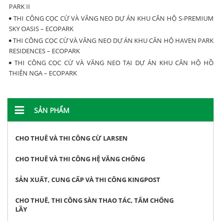
PARK II
THI CÔNG CỌC CỪ VÀ VĂNG NEO DỰ ÁN KHU CĂN HỘ S-PREMIUM
SKY OASIS – ECOPARK
THI CÔNG CỌC CỪ VÀ VĂNG NEO DỰ ÁN KHU CĂN HỘ HAVEN PARK
RESIDENCES – ECOPARK
THI CÔNG CỌC CỪ VÀ VĂNG NEO TẠI DỰ ÁN KHU CĂN HỘ HỒ
THIÊN NGA – ECOPARK
SẢN PHẨM
CHO THUÊ VÀ THI CÔNG CỪ LARSEN
CHO THUÊ VÀ THI CÔNG HỆ VĂNG CHỐNG
SẢN XUẤT, CUNG CẤP VÀ THI CÔNG KINGPOST
CHO THUÊ, THI CÔNG SÀN THAO TÁC, TẤM CHỐNG
LẦY