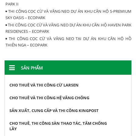
PARK II
THI CÔNG CỌC CỪ VÀ VĂNG NEO DỰ ÁN KHU CĂN HỘ S-PREMIUM
SKY OASIS – ECOPARK
THI CÔNG CỌC CỪ VÀ VĂNG NEO DỰ ÁN KHU CĂN HỘ HAVEN PARK
RESIDENCES – ECOPARK
THI CÔNG CỌC CỪ VÀ VĂNG NEO TẠI DỰ ÁN KHU CĂN HỘ HỒ
THIÊN NGA – ECOPARK
SẢN PHẨM
CHO THUÊ VÀ THI CÔNG CỪ LARSEN
CHO THUÊ VÀ THI CÔNG HỆ VĂNG CHỐNG
SẢN XUẤT, CUNG CẤP VÀ THI CÔNG KINGPOST
CHO THUÊ, THI CÔNG SÀN THAO TÁC, TẤM CHỐNG
LẦY