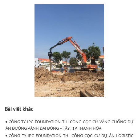
Bài viết khác
CÔNG TY IPC FOUNDATION THI CÔNG CỌC CỪ VĂNG CHỐNG DỰ
ÁN ĐƯỜNG VÀNH ĐAI ĐÔNG – TÂY , TP THANH HÓA
CÔNG TY IPC FOUNDATION THI CÔNG CỌC CỪ DỰ ÁN LOGISTIC