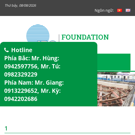
Thứ bảy, 08/08/2026
Ngôn ngữ:
Hotline
Phía Bắc: Mr. Hùng:
0942597756
, Mr. Tú:
0982329229
Phía Nam: Mr. Giang:
0913229652
, Mr. Kỳ:
0942202686
1