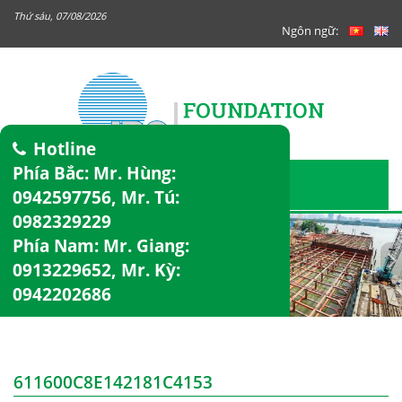
Thứ sáu, 07/08/2026
Ngôn ngữ:
Hotline
Phía Bắc: Mr. Hùng:
0942597756
, Mr. Tú:
0982329229
Phía Nam: Mr. Giang:
0913229652
, Mr. Kỳ:
0942202686
611600C8E142181C4153