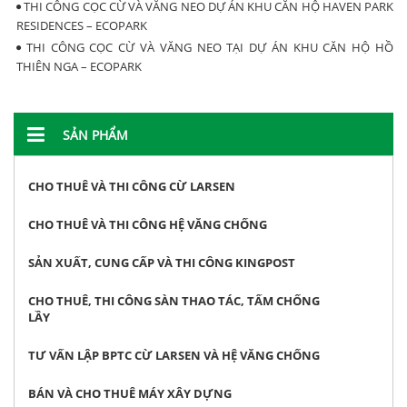
THI CÔNG CỌC CỪ VÀ VĂNG NEO DỰ ÁN KHU CĂN HỘ HAVEN PARK
RESIDENCES – ECOPARK
THI CÔNG CỌC CỪ VÀ VĂNG NEO TẠI DỰ ÁN KHU CĂN HỘ HỒ
THIÊN NGA – ECOPARK
SẢN PHẨM
CHO THUÊ VÀ THI CÔNG CỪ LARSEN
CHO THUÊ VÀ THI CÔNG HỆ VĂNG CHỐNG
SẢN XUẤT, CUNG CẤP VÀ THI CÔNG KINGPOST
CHO THUÊ, THI CÔNG SÀN THAO TÁC, TẤM CHỐNG
LẦY
TƯ VẤN LẬP BPTC CỪ LARSEN VÀ HỆ VĂNG CHỐNG
BÁN VÀ CHO THUÊ MÁY XÂY DỰNG