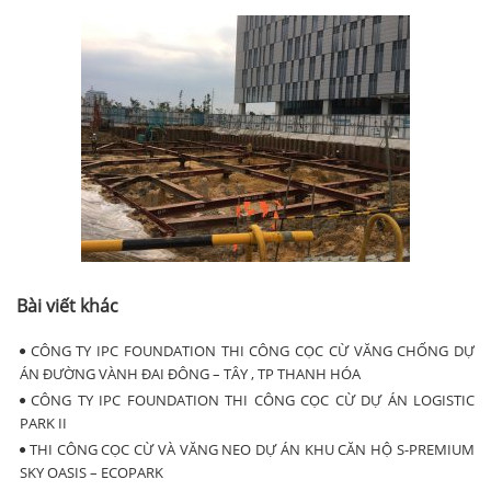
Bài viết khác
CÔNG TY IPC FOUNDATION THI CÔNG CỌC CỪ VĂNG CHỐNG DỰ
ÁN ĐƯỜNG VÀNH ĐAI ĐÔNG – TÂY , TP THANH HÓA
CÔNG TY IPC FOUNDATION THI CÔNG CỌC CỪ DỰ ÁN LOGISTIC
PARK II
THI CÔNG CỌC CỪ VÀ VĂNG NEO DỰ ÁN KHU CĂN HỘ S-PREMIUM
SKY OASIS – ECOPARK