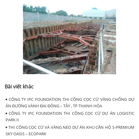
Bài viết khác
CÔNG TY IPC FOUNDATION THI CÔNG CỌC CỪ VĂNG CHỐNG DỰ
ÁN ĐƯỜNG VÀNH ĐAI ĐÔNG – TÂY , TP THANH HÓA
CÔNG TY IPC FOUNDATION THI CÔNG CỌC CỪ DỰ ÁN LOGISTIC
PARK II
THI CÔNG CỌC CỪ VÀ VĂNG NEO DỰ ÁN KHU CĂN HỘ S-PREMIUM
SKY OASIS – ECOPARK