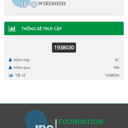
THỐNG KÊ TRUY CẬP
1938030
Hôm nay
81
Hôm qua
100
Tất cả
1938030