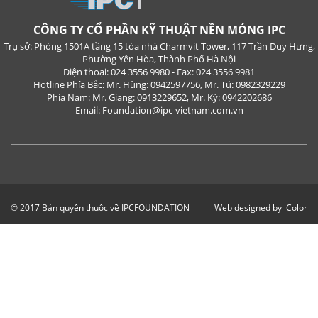
CÔNG TY CỔ PHẦN KỸ THUẬT NỀN MÓNG IPC
Trụ sở: Phòng 1501A tầng 15 tòa nhà Charmvit Tower, 117 Trần Duy Hưng,
Phường Yên Hòa, Thành Phố Hà Nội
Điện thoại: 024 3556 9980 - Fax: 024 3556 9981
Hotline Phía Bắc: Mr. Hùng: 0942597756, Mr. Tú: 0982329229
Phía Nam: Mr. Giang: 0913229652, Mr. Kỳ: 0942202686
Email: Foundation@ipc-vietnam.com.vn
© 2017 Bản quyền thuộc về IPCFOUNDATION
Web designed by iColor