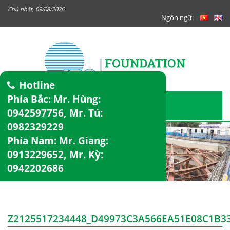
Chủ nhật, 09/08/2026
Ngôn ngữ:
Hotline
Phía Bắc: Mr. Hùng:
0942597756
, Mr. Tú:
0982329229
Phía Nam: Mr. Giang:
0913229652
, Mr. Kỳ:
0942202686
Z2125517234448_D49973C3A566EA51E08C1B3