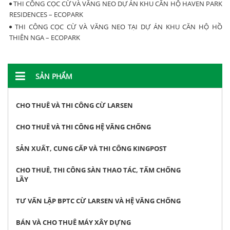
THI CÔNG CỌC CỪ VÀ VĂNG NEO DỰ ÁN KHU CĂN HỘ HAVEN PARK
RESIDENCES – ECOPARK
THI CÔNG CỌC CỪ VÀ VĂNG NEO TẠI DỰ ÁN KHU CĂN HỘ HỒ
THIÊN NGA – ECOPARK
SẢN PHẨM
CHO THUÊ VÀ THI CÔNG CỪ LARSEN
CHO THUÊ VÀ THI CÔNG HỆ VĂNG CHỐNG
SẢN XUẤT, CUNG CẤP VÀ THI CÔNG KINGPOST
CHO THUÊ, THI CÔNG SÀN THAO TÁC, TẤM CHỐNG
LẦY
TƯ VẤN LẬP BPTC CỪ LARSEN VÀ HỆ VĂNG CHỐNG
BÁN VÀ CHO THUÊ MÁY XÂY DỰNG