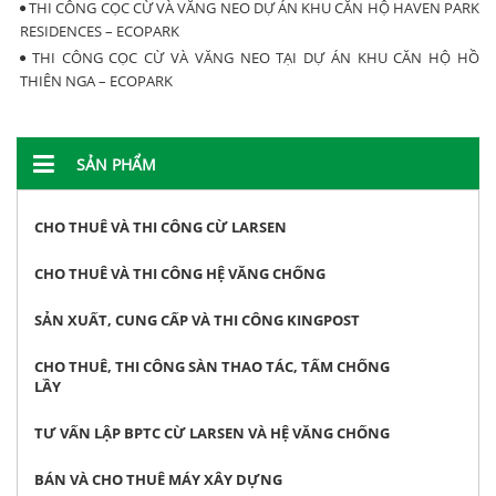
THI CÔNG CỌC CỪ VÀ VĂNG NEO DỰ ÁN KHU CĂN HỘ HAVEN PARK
RESIDENCES – ECOPARK
THI CÔNG CỌC CỪ VÀ VĂNG NEO TẠI DỰ ÁN KHU CĂN HỘ HỒ
THIÊN NGA – ECOPARK
SẢN PHẨM
CHO THUÊ VÀ THI CÔNG CỪ LARSEN
CHO THUÊ VÀ THI CÔNG HỆ VĂNG CHỐNG
SẢN XUẤT, CUNG CẤP VÀ THI CÔNG KINGPOST
CHO THUÊ, THI CÔNG SÀN THAO TÁC, TẤM CHỐNG
LẦY
TƯ VẤN LẬP BPTC CỪ LARSEN VÀ HỆ VĂNG CHỐNG
BÁN VÀ CHO THUÊ MÁY XÂY DỰNG