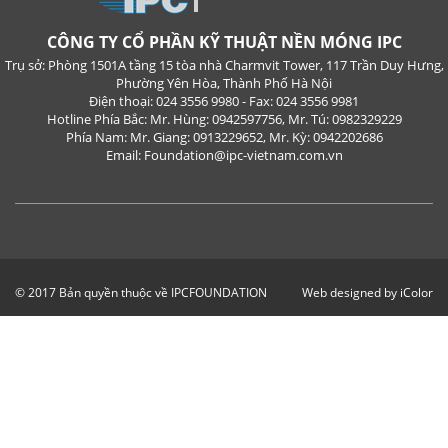
CÔNG TY CỔ PHẦN KỸ THUẬT NỀN MÓNG IPC
Trụ sở: Phòng 1501A tầng 15 tòa nhà Charmvit Tower, 117 Trần Duy Hưng,
Phường Yên Hòa, Thành Phố Hà Nội
Điện thoại: 024 3556 9980 - Fax: 024 3556 9981
Hotline Phía Bắc: Mr. Hùng: 0942597756, Mr. Tú: 0982329229
Phía Nam: Mr. Giang: 0913229652, Mr. Kỳ: 0942202686
Email: Foundation@ipc-vietnam.com.vn
© 2017 Bản quyền thuộc về IPCFOUNDATION
Web designed by iColor