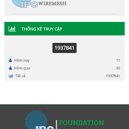
THỐNG KÊ TRUY CẬP
1937841
Hôm nay
11
Hôm qua
35
Tất cả
1937841