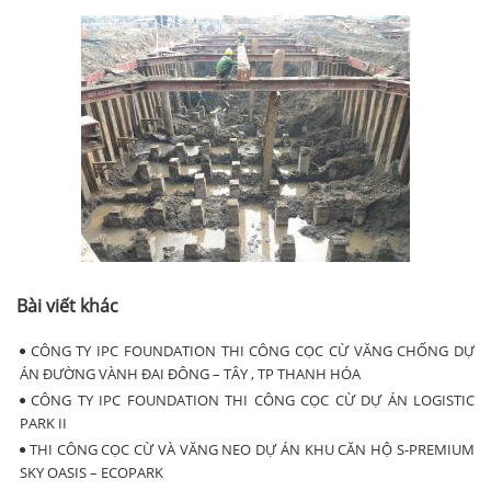
Bài viết khác
CÔNG TY IPC FOUNDATION THI CÔNG CỌC CỪ VĂNG CHỐNG DỰ
ÁN ĐƯỜNG VÀNH ĐAI ĐÔNG – TÂY , TP THANH HÓA
CÔNG TY IPC FOUNDATION THI CÔNG CỌC CỪ DỰ ÁN LOGISTIC
PARK II
THI CÔNG CỌC CỪ VÀ VĂNG NEO DỰ ÁN KHU CĂN HỘ S-PREMIUM
SKY OASIS – ECOPARK