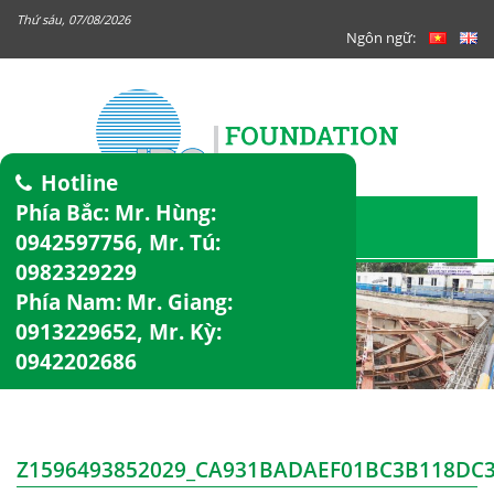
Thứ sáu, 07/08/2026
Ngôn ngữ:
Hotline
Phía Bắc: Mr. Hùng:
0942597756
, Mr. Tú:
0982329229
Phía Nam: Mr. Giang:
0913229652
, Mr. Kỳ:
0942202686
Z1596493852029_CA931BADAEF01BC3B118DC