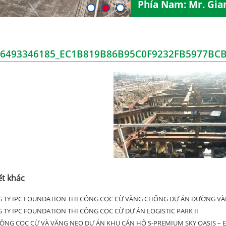
Phía Nam: Mr. Gia
96493346185_EC1B819B86B95C0F9232FB5977BC
ết khác
 TY IPC FOUNDATION THI CÔNG CỌC CỪ VĂNG CHỐNG DỰ ÁN ĐƯỜNG VÀN
 TY IPC FOUNDATION THI CÔNG CỌC CỪ DỰ ÁN LOGISTIC PARK II
CÔNG CỌC CỪ VÀ VĂNG NEO DỰ ÁN KHU CĂN HỘ S-PREMIUM SKY OASIS – 