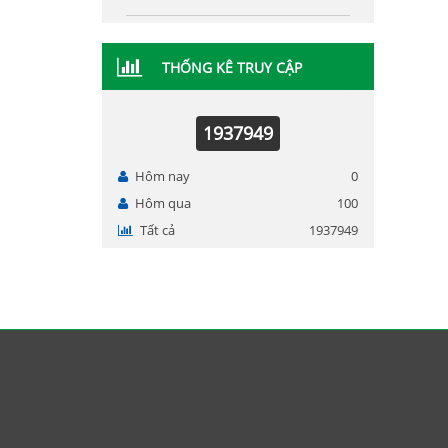
THỐNG KÊ TRUY CẬP
1937949
Hôm nay
0
Hôm qua
100
Tất cả
1937949