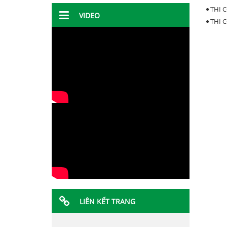
THI 
VIDEO
THI 
LIÊN KẾT TRANG