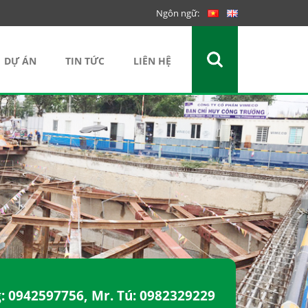
Ngôn ngữ:
DỰ ÁN
TIN TỨC
LIÊN HỆ
g:
0942597756
, Mr. Tú:
0982329229