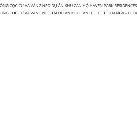
CÔNG CỌC CỪ VÀ VĂNG NEO DỰ ÁN KHU CĂN HỘ HAVEN PARK RESIDENCES
CÔNG CỌC CỪ VÀ VĂNG NEO TẠI DỰ ÁN KHU CĂN HỘ HỒ THIÊN NGA – ECO