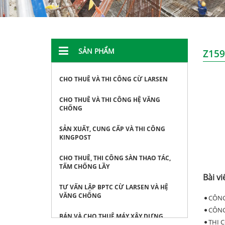
SẢN PHẨM
Z15
CHO THUÊ VÀ THI CÔNG CỪ LARSEN
CHO THUÊ VÀ THI CÔNG HỆ VĂNG
CHỐNG
SẢN XUẤT, CUNG CẤP VÀ THI CÔNG
KINGPOST
CHO THUÊ, THI CÔNG SÀN THAO TÁC,
TẤM CHỐNG LẦY
Bài vi
TƯ VẤN LẬP BPTC CỪ LARSEN VÀ HỆ
VĂNG CHỐNG
CÔNG
CÔNG
BÁN VÀ CHO THUÊ MÁY XÂY DỰNG
THI 