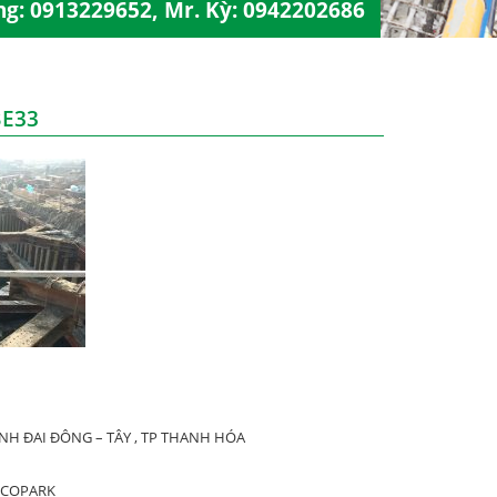
ng:
0913229652
, Mr. Kỳ:
0942202686
BE33
H ĐAI ĐÔNG – TÂY , TP THANH HÓA
ECOPARK