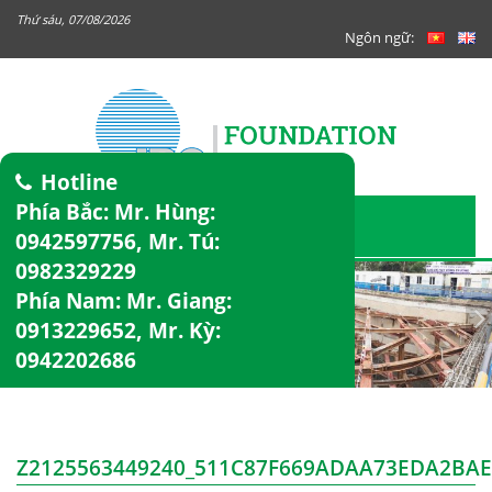
Thứ sáu, 07/08/2026
Ngôn ngữ:
Hotline
Phía Bắc: Mr. Hùng:
0942597756
, Mr. Tú:
0982329229
Phía Nam: Mr. Giang:
0913229652
, Mr. Kỳ:
0942202686
Z2125563449240_511C87F669ADAA73EDA2BAE