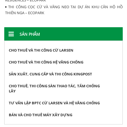
THI CÔNG CỌC CỪ VÀ VĂNG NEO TẠI DỰ ÁN KHU CĂN HỘ HỒ
THIÊN NGA – ECOPARK
SẢN PHẨM
CHO THUÊ VÀ THI CÔNG CỪ LARSEN
CHO THUÊ VÀ THI CÔNG HỆ VĂNG CHỐNG
SẢN XUẤT, CUNG CẤP VÀ THI CÔNG KINGPOST
CHO THUÊ, THI CÔNG SÀN THAO TÁC, TẤM CHỐNG
LẦY
TƯ VẤN LẬP BPTC CỪ LARSEN VÀ HỆ VĂNG CHỐNG
BÁN VÀ CHO THUÊ MÁY XÂY DỰNG