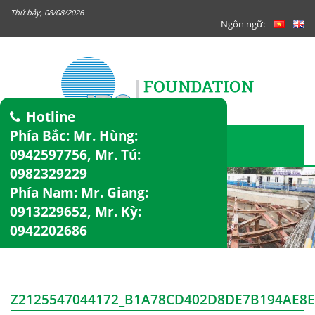
Thứ bảy, 08/08/2026
Ngôn ngữ:
Hotline
Phía Bắc: Mr. Hùng:
0942597756
, Mr. Tú:
0982329229
Phía Nam: Mr. Giang:
0913229652
, Mr. Kỳ:
0942202686
Z2125547044172_B1A78CD402D8DE7B194AE8