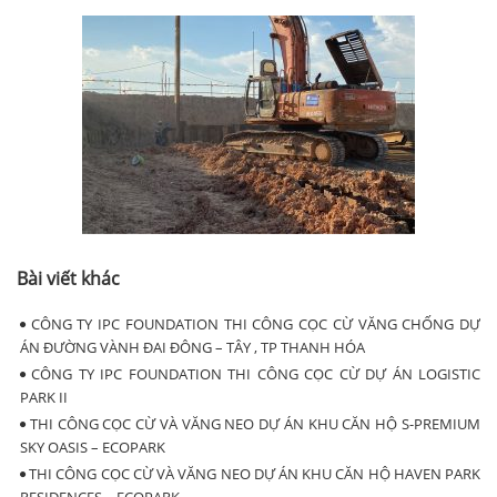
Bài viết khác
CÔNG TY IPC FOUNDATION THI CÔNG CỌC CỪ VĂNG CHỐNG DỰ
ÁN ĐƯỜNG VÀNH ĐAI ĐÔNG – TÂY , TP THANH HÓA
CÔNG TY IPC FOUNDATION THI CÔNG CỌC CỪ DỰ ÁN LOGISTIC
PARK II
THI CÔNG CỌC CỪ VÀ VĂNG NEO DỰ ÁN KHU CĂN HỘ S-PREMIUM
SKY OASIS – ECOPARK
THI CÔNG CỌC CỪ VÀ VĂNG NEO DỰ ÁN KHU CĂN HỘ HAVEN PARK
RESIDENCES – ECOPARK