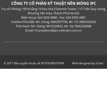
CÔNG TY CỔ PHẦN KỸ THUẬT NỀN MÓNG IPC
Trụ sở: Phòng 1501A tầng 15 tòa nhà Charmvit Tower, 117 Trần Duy Hưng,
Phường Yên Hòa, Thành Phố Hà Nội
Điện thoại: 024 3556 9980 - Fax: 024 3556 9981
Hotline Phía Bắc: Mr. Hùng: 0942597756, Mr. Tú: 0982329229
Phía Nam: Mr. Giang: 0913229652, Mr. Kỳ: 0942202686
Email: Foundation@ipc-vietnam.com.vn
© 2017 Bản quyền thuộc về IPCFOUNDATION
Web designed by iColor