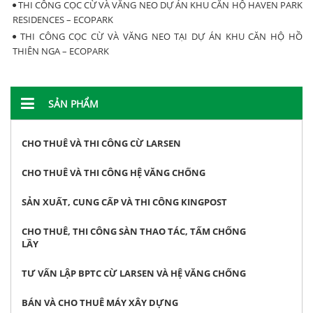
THI CÔNG CỌC CỪ VÀ VĂNG NEO DỰ ÁN KHU CĂN HỘ HAVEN PARK
RESIDENCES – ECOPARK
THI CÔNG CỌC CỪ VÀ VĂNG NEO TẠI DỰ ÁN KHU CĂN HỘ HỒ
THIÊN NGA – ECOPARK
SẢN PHẨM
CHO THUÊ VÀ THI CÔNG CỪ LARSEN
CHO THUÊ VÀ THI CÔNG HỆ VĂNG CHỐNG
SẢN XUẤT, CUNG CẤP VÀ THI CÔNG KINGPOST
CHO THUÊ, THI CÔNG SÀN THAO TÁC, TẤM CHỐNG
LẦY
TƯ VẤN LẬP BPTC CỪ LARSEN VÀ HỆ VĂNG CHỐNG
BÁN VÀ CHO THUÊ MÁY XÂY DỰNG