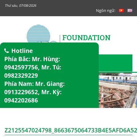
Thứ sáu, 07/08/2026
Ngôn ngữ:
Hotline
Phía Bắc: Mr. Hùng:
0942597756
, Mr. Tú:
0982329229
Phía Nam: Mr. Giang:
0913229652
, Mr. Kỳ:
0942202686
Z2125547024798_8663675064733B4E5AFD6A5