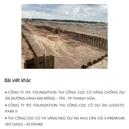
Bài viết khác
CÔNG TY IPC FOUNDATION THI CÔNG CỌC CỪ VĂNG CHỐNG DỰ
ÁN ĐƯỜNG VÀNH ĐAI ĐÔNG – TÂY , TP THANH HÓA
CÔNG TY IPC FOUNDATION THI CÔNG CỌC CỪ DỰ ÁN LOGISTIC
PARK II
THI CÔNG CỌC CỪ VÀ VĂNG NEO DỰ ÁN KHU CĂN HỘ S-PREMIUM
SKY OASIS – ECOPARK