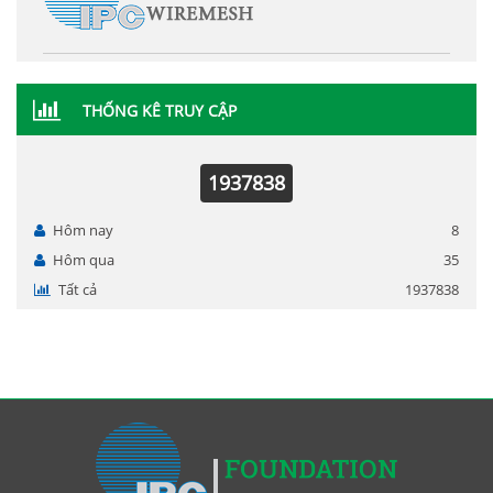
THỐNG KÊ TRUY CẬP
1937838
Hôm nay
8
Hôm qua
35
Tất cả
1937838