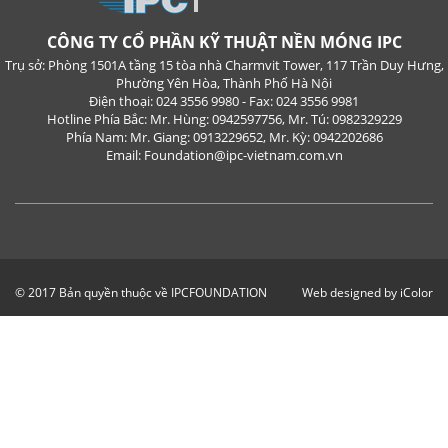
CÔNG TY CỔ PHẦN KỸ THUẬT NỀN MÓNG IPC
Trụ sở: Phòng 1501A tầng 15 tòa nhà Charmvit Tower, 117 Trần Duy Hưng,
Phường Yên Hòa, Thành Phố Hà Nội
Điện thoại: 024 3556 9980 - Fax: 024 3556 9981
Hotline Phía Bắc: Mr. Hùng: 0942597756, Mr. Tú: 0982329229
Phía Nam: Mr. Giang: 0913229652, Mr. Kỳ: 0942202686
Email: Foundation@ipc-vietnam.com.vn
© 2017 Bản quyền thuộc về IPCFOUNDATION
Web designed by iColor