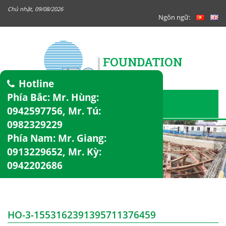
Chủ nhật, 09/08/2026
Ngôn ngữ:
Hotline
Phía Bắc: Mr. Hùng:
0942597756
, Mr. Tú:
0982329229
Phía Nam: Mr. Giang:
0913229652
, Mr. Kỳ:
0942202686
HO-3-1553162391395711376459