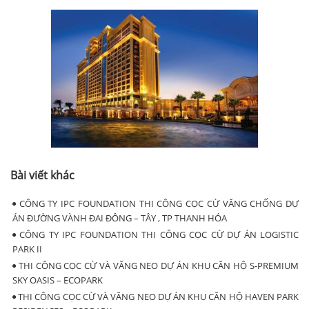
Bài viết khác
CÔNG TY IPC FOUNDATION THI CÔNG CỌC CỪ VĂNG CHỐNG DỰ
ÁN ĐƯỜNG VÀNH ĐAI ĐÔNG – TÂY , TP THANH HÓA
CÔNG TY IPC FOUNDATION THI CÔNG CỌC CỪ DỰ ÁN LOGISTIC
PARK II
THI CÔNG CỌC CỪ VÀ VĂNG NEO DỰ ÁN KHU CĂN HỘ S-PREMIUM
SKY OASIS – ECOPARK
THI CÔNG CỌC CỪ VÀ VĂNG NEO DỰ ÁN KHU CĂN HỘ HAVEN PARK