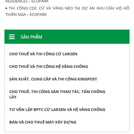
RESIDENCES – ECOPARK
THI CÔNG CỌC CỪ VÀ VĂNG NEO TẠI DỰ ÁN KHU CĂN HỘ HỒ
THIÊN NGA – ECOPARK
SẢN PHẨM
CHO THUÊ VÀ THI CÔNG CỪ LARSEN
CHO THUÊ VÀ THI CÔNG HỆ VĂNG CHỐNG
SẢN XUẤT, CUNG CẤP VÀ THI CÔNG KINGPOST
CHO THUÊ, THI CÔNG SÀN THAO TÁC, TẤM CHỐNG
LẦY
TƯ VẤN LẬP BPTC CỪ LARSEN VÀ HỆ VĂNG CHỐNG
BÁN VÀ CHO THUÊ MÁY XÂY DỰNG