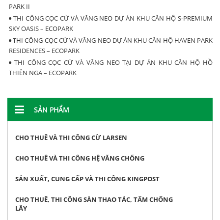
PARK II
THI CÔNG CỌC CỪ VÀ VĂNG NEO DỰ ÁN KHU CĂN HỘ S-PREMIUM
SKY OASIS – ECOPARK
THI CÔNG CỌC CỪ VÀ VĂNG NEO DỰ ÁN KHU CĂN HỘ HAVEN PARK
RESIDENCES – ECOPARK
THI CÔNG CỌC CỪ VÀ VĂNG NEO TẠI DỰ ÁN KHU CĂN HỘ HỒ
THIÊN NGA – ECOPARK
SẢN PHẨM
CHO THUÊ VÀ THI CÔNG CỪ LARSEN
CHO THUÊ VÀ THI CÔNG HỆ VĂNG CHỐNG
SẢN XUẤT, CUNG CẤP VÀ THI CÔNG KINGPOST
CHO THUÊ, THI CÔNG SÀN THAO TÁC, TẤM CHỐNG
LẦY