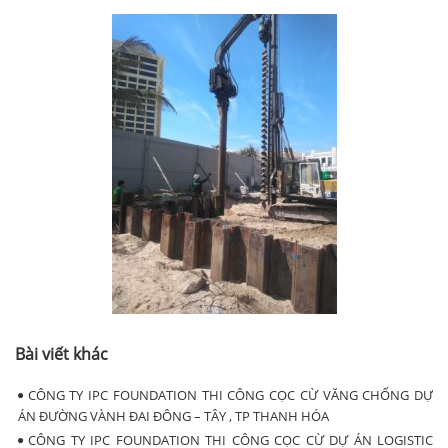
Bài viết khác
CÔNG TY IPC FOUNDATION THI CÔNG CỌC CỪ VĂNG CHỐNG DỰ
ÁN ĐƯỜNG VÀNH ĐAI ĐÔNG – TÂY , TP THANH HÓA
CÔNG TY IPC FOUNDATION THI CÔNG CỌC CỪ DỰ ÁN LOGISTIC