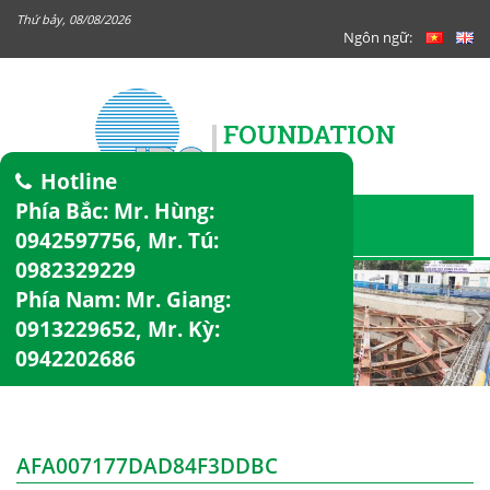
Thứ bảy, 08/08/2026
Ngôn ngữ:
Hotline
Phía Bắc: Mr. Hùng:
0942597756
, Mr. Tú:
0982329229
Phía Nam: Mr. Giang:
0913229652
, Mr. Kỳ:
0942202686
AFA007177DAD84F3DDBC