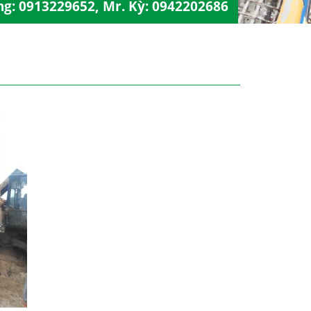
ng:
0913229652
, Mr. Kỳ:
0942202686