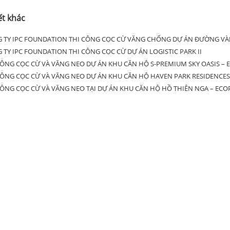
ết khác
 TY IPC FOUNDATION THI CÔNG CỌC CỪ VĂNG CHỐNG DỰ ÁN ĐƯỜNG VÀN
 TY IPC FOUNDATION THI CÔNG CỌC CỪ DỰ ÁN LOGISTIC PARK II
CÔNG CỌC CỪ VÀ VĂNG NEO DỰ ÁN KHU CĂN HỘ S-PREMIUM SKY OASIS – 
CÔNG CỌC CỪ VÀ VĂNG NEO DỰ ÁN KHU CĂN HỘ HAVEN PARK RESIDENCES
CÔNG CỌC CỪ VÀ VĂNG NEO TẠI DỰ ÁN KHU CĂN HỘ HỒ THIÊN NGA – ECO