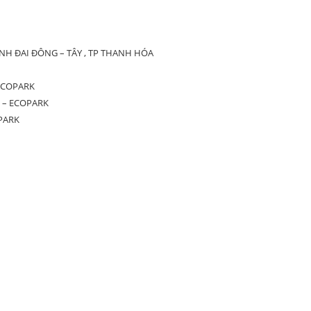
H ĐAI ĐÔNG – TÂY , TP THANH HÓA
ECOPARK
 – ECOPARK
PARK