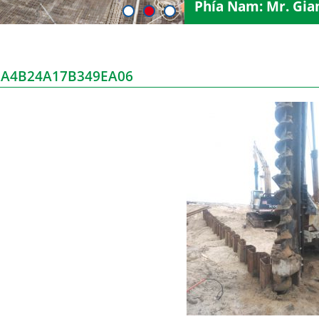
Phía Nam: Mr. Gia
2A4B24A17B349EA06