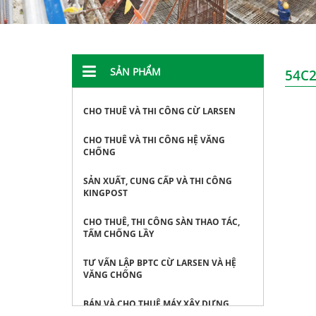
SẢN PHẨM
54C
CHO THUÊ VÀ THI CÔNG CỪ LARSEN
CHO THUÊ VÀ THI CÔNG HỆ VĂNG
CHỐNG
SẢN XUẤT, CUNG CẤP VÀ THI CÔNG
KINGPOST
CHO THUÊ, THI CÔNG SÀN THAO TÁC,
TẤM CHỐNG LẦY
TƯ VẤN LẬP BPTC CỪ LARSEN VÀ HỆ
VĂNG CHỐNG
BÁN VÀ CHO THUÊ MÁY XÂY DỰNG