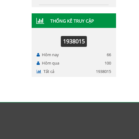
THỐNG KÊ TRUY CẬP
1938015
Hôm nay
66
Hôm qua
100
Tất cả
1938015