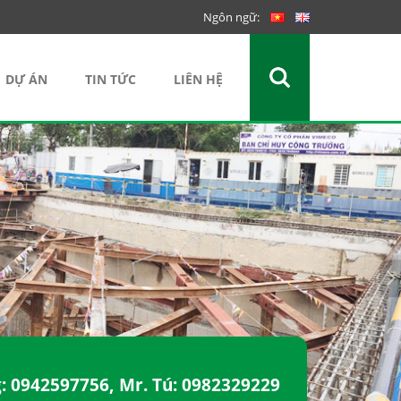
Ngôn ngữ:
DỰ ÁN
TIN TỨC
LIÊN HỆ
g:
0942597756
, Mr. Tú:
0982329229