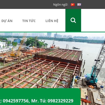
Ngôn ngữ:
DỰ ÁN
TIN TỨC
LIÊN HỆ
g:
0942597756
, Mr. Tú:
0982329229