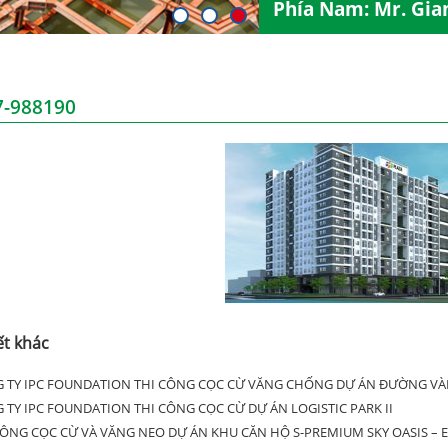
Phía Nam: Mr. Gia
-988190
ết khác
 TY IPC FOUNDATION THI CÔNG CỌC CỪ VĂNG CHỐNG DỰ ÁN ĐƯỜNG VÀN
 TY IPC FOUNDATION THI CÔNG CỌC CỪ DỰ ÁN LOGISTIC PARK II
CÔNG CỌC CỪ VÀ VĂNG NEO DỰ ÁN KHU CĂN HỘ S-PREMIUM SKY OASIS – 