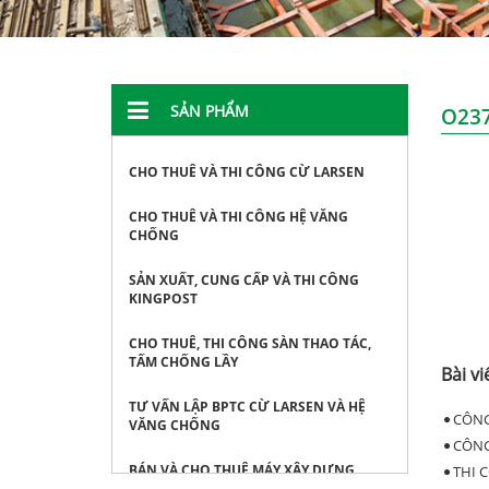
SẢN PHẨM
O237
CHO THUÊ VÀ THI CÔNG CỪ LARSEN
CHO THUÊ VÀ THI CÔNG HỆ VĂNG
CHỐNG
SẢN XUẤT, CUNG CẤP VÀ THI CÔNG
KINGPOST
CHO THUÊ, THI CÔNG SÀN THAO TÁC,
TẤM CHỐNG LẦY
Bài vi
TƯ VẤN LẬP BPTC CỪ LARSEN VÀ HỆ
CÔNG
VĂNG CHỐNG
CÔNG
BÁN VÀ CHO THUÊ MÁY XÂY DỰNG
THI 