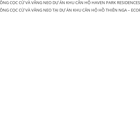
CÔNG CỌC CỪ VÀ VĂNG NEO DỰ ÁN KHU CĂN HỘ HAVEN PARK RESIDENCES
CÔNG CỌC CỪ VÀ VĂNG NEO TẠI DỰ ÁN KHU CĂN HỘ HỒ THIÊN NGA – ECO