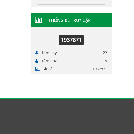
THỐNG KÊ TRUY CẬP
1937871
Hôm nay
22
Hôm qua
19
Tất cả
1937871