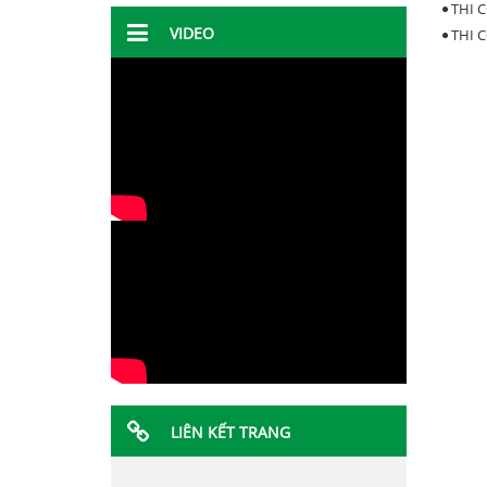
THI 
VIDEO
THI 
LIÊN KẾT TRANG