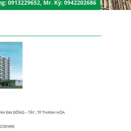
ng:
0913229652
, Mr. Kỳ:
0942202686
H ĐAI ĐÔNG – TÂY , TP THANH HÓA
ECOPARK