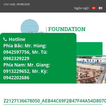
Chủ nhật, 09/08/2026
Ngôn ngữ:
Hotline
Phía Bắc: Mr. Hùng:
0942597756
, Mr. Tú:
0982329229
Phía Nam: Mr. Giang:
0913229652
, Mr. Kỳ:
0942202686
Z2127136678050_AEB44C69F2B47F44A54D807