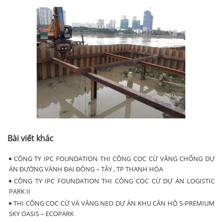
Bài viết khác
CÔNG TY IPC FOUNDATION THI CÔNG CỌC CỪ VĂNG CHỐNG DỰ
ÁN ĐƯỜNG VÀNH ĐAI ĐÔNG – TÂY , TP THANH HÓA
CÔNG TY IPC FOUNDATION THI CÔNG CỌC CỪ DỰ ÁN LOGISTIC
PARK II
THI CÔNG CỌC CỪ VÀ VĂNG NEO DỰ ÁN KHU CĂN HỘ S-PREMIUM
SKY OASIS – ECOPARK