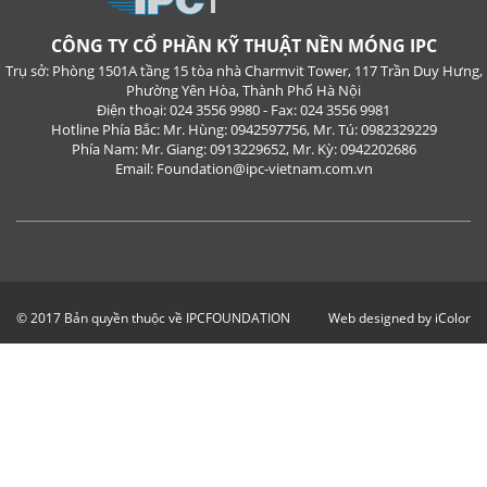
CÔNG TY CỔ PHẦN KỸ THUẬT NỀN MÓNG IPC
Trụ sở: Phòng 1501A tầng 15 tòa nhà Charmvit Tower, 117 Trần Duy Hưng,
Phường Yên Hòa, Thành Phố Hà Nội
Điện thoại: 024 3556 9980 - Fax: 024 3556 9981
Hotline Phía Bắc: Mr. Hùng: 0942597756, Mr. Tú: 0982329229
Phía Nam: Mr. Giang: 0913229652, Mr. Kỳ: 0942202686
Email: Foundation@ipc-vietnam.com.vn
© 2017 Bản quyền thuộc về IPCFOUNDATION
Web designed by iColor