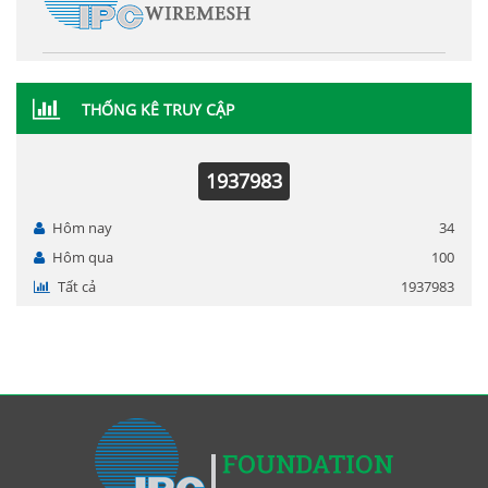
THỐNG KÊ TRUY CẬP
1937983
Hôm nay
34
Hôm qua
100
Tất cả
1937983