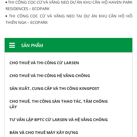
THI CÔNG CỌC CỪ VÀ VĂNG NEO DỰ ÁN KHU CĂN HỘ HAVEN PARK
RESIDENCES – ECOPARK
THI CÔNG CỌC CỪ VÀ VĂNG NEO TẠI DỰ ÁN KHU CĂN HỘ HỒ
THIÊN NGA – ECOPARK
SẢN PHẨM
CHO THUÊ VÀ THI CÔNG CỪ LARSEN
CHO THUÊ VÀ THI CÔNG HỆ VĂNG CHỐNG
SẢN XUẤT, CUNG CẤP VÀ THI CÔNG KINGPOST
CHO THUÊ, THI CÔNG SÀN THAO TÁC, TẤM CHỐNG
LẦY
TƯ VẤN LẬP BPTC CỪ LARSEN VÀ HỆ VĂNG CHỐNG
BÁN VÀ CHO THUÊ MÁY XÂY DỰNG