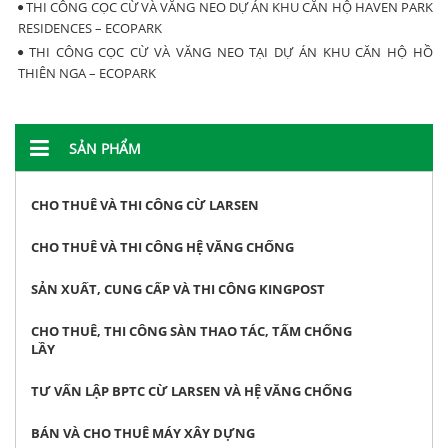
THI CÔNG CỌC CỪ VÀ VĂNG NEO DỰ ÁN KHU CĂN HỘ HAVEN PARK
RESIDENCES – ECOPARK
THI CÔNG CỌC CỪ VÀ VĂNG NEO TẠI DỰ ÁN KHU CĂN HỘ HỒ
THIÊN NGA – ECOPARK
SẢN PHẨM
CHO THUÊ VÀ THI CÔNG CỪ LARSEN
CHO THUÊ VÀ THI CÔNG HỆ VĂNG CHỐNG
SẢN XUẤT, CUNG CẤP VÀ THI CÔNG KINGPOST
CHO THUÊ, THI CÔNG SÀN THAO TÁC, TẤM CHỐNG
LẦY
TƯ VẤN LẬP BPTC CỪ LARSEN VÀ HỆ VĂNG CHỐNG
BÁN VÀ CHO THUÊ MÁY XÂY DỰNG