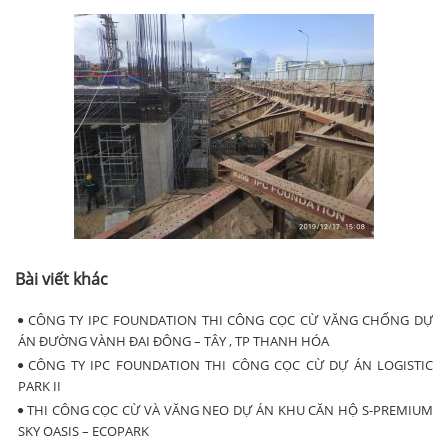
Bài viết khác
CÔNG TY IPC FOUNDATION THI CÔNG CỌC CỪ VĂNG CHỐNG DỰ
ÁN ĐƯỜNG VÀNH ĐAI ĐÔNG – TÂY , TP THANH HÓA
CÔNG TY IPC FOUNDATION THI CÔNG CỌC CỪ DỰ ÁN LOGISTIC
PARK II
THI CÔNG CỌC CỪ VÀ VĂNG NEO DỰ ÁN KHU CĂN HỘ S-PREMIUM
SKY OASIS – ECOPARK