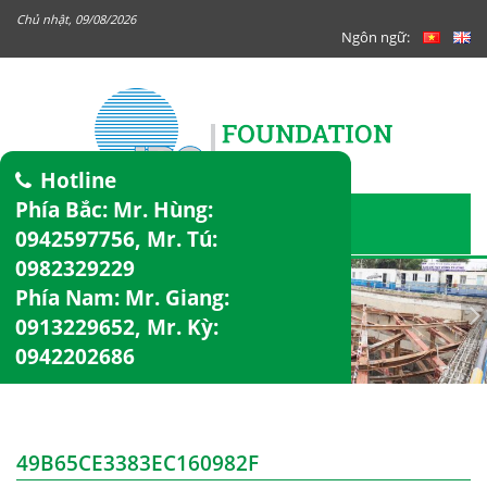
Chủ nhật, 09/08/2026
Ngôn ngữ:
Hotline
Phía Bắc: Mr. Hùng:
0942597756
, Mr. Tú:
0982329229
Phía Nam: Mr. Giang:
0913229652
, Mr. Kỳ:
0942202686
49B65CE3383EC160982F