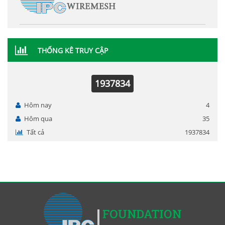
THỐNG KÊ TRUY CẬP
1937834
Hôm nay
4
Hôm qua
35
Tất cả
1937834