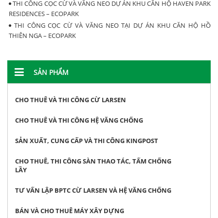
THI CÔNG CỌC CỪ VÀ VĂNG NEO DỰ ÁN KHU CĂN HỘ HAVEN PARK
RESIDENCES – ECOPARK
THI CÔNG CỌC CỪ VÀ VĂNG NEO TẠI DỰ ÁN KHU CĂN HỘ HỒ
THIÊN NGA – ECOPARK
SẢN PHẨM
CHO THUÊ VÀ THI CÔNG CỪ LARSEN
CHO THUÊ VÀ THI CÔNG HỆ VĂNG CHỐNG
SẢN XUẤT, CUNG CẤP VÀ THI CÔNG KINGPOST
CHO THUÊ, THI CÔNG SÀN THAO TÁC, TẤM CHỐNG
LẦY
TƯ VẤN LẬP BPTC CỪ LARSEN VÀ HỆ VĂNG CHỐNG
BÁN VÀ CHO THUÊ MÁY XÂY DỰNG