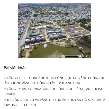
Bài viết khác
CÔNG TY IPC FOUNDATION THI CÔNG CỌC CỪ VĂNG CHỐNG DỰ
ÁN ĐƯỜNG VÀNH ĐAI ĐÔNG – TÂY , TP THANH HÓA
CÔNG TY IPC FOUNDATION THI CÔNG CỌC CỪ DỰ ÁN LOGISTIC
PARK II
THI CÔNG CỌC CỪ VÀ VĂNG NEO DỰ ÁN KHU CĂN HỘ S-PREMIUM
SKY OASIS – ECOPARK