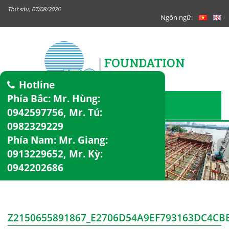
Thứ sáu, 07/08/2026
Ngôn ngữ:
Hotline
Phía Bắc: Mr. Hùng:
0942597756
, Mr. Tú:
0982329229
Phía Nam: Mr. Giang:
0913229652
, Mr. Kỳ:
0942202686
Z2150655891867_E2706D54A9EF793163DC4CB