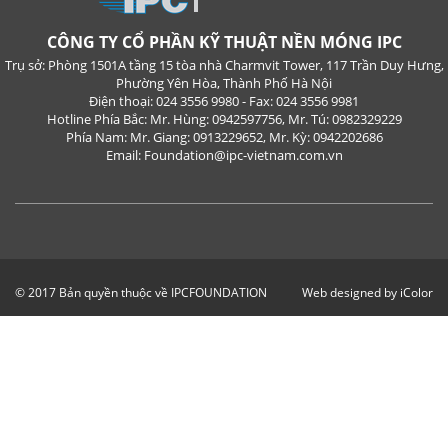
CÔNG TY CỔ PHẦN KỸ THUẬT NỀN MÓNG IPC
Trụ sở: Phòng 1501A tầng 15 tòa nhà Charmvit Tower, 117 Trần Duy Hưng,
Phường Yên Hòa, Thành Phố Hà Nội
Điện thoại: 024 3556 9980 - Fax: 024 3556 9981
Hotline Phía Bắc: Mr. Hùng: 0942597756, Mr. Tú: 0982329229
Phía Nam: Mr. Giang: 0913229652, Mr. Kỳ: 0942202686
Email: Foundation@ipc-vietnam.com.vn
© 2017 Bản quyền thuộc về IPCFOUNDATION
Web designed by iColor