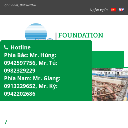
Chủ nhật, 09/08/2026
Ngôn ngữ:
Hotline
Phía Bắc: Mr. Hùng:
0942597756
, Mr. Tú:
0982329229
Phía Nam: Mr. Giang:
0913229652
, Mr. Kỳ:
0942202686
7