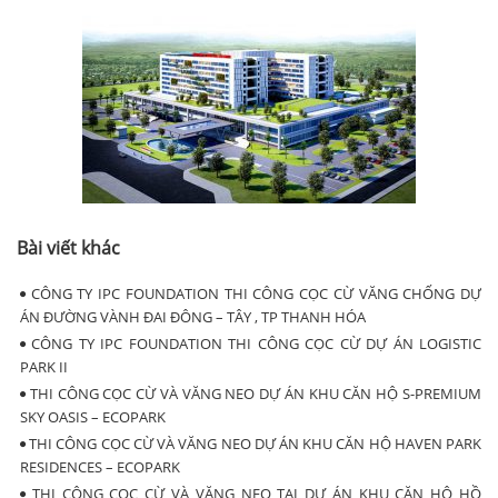
Bài viết khác
CÔNG TY IPC FOUNDATION THI CÔNG CỌC CỪ VĂNG CHỐNG DỰ
ÁN ĐƯỜNG VÀNH ĐAI ĐÔNG – TÂY , TP THANH HÓA
CÔNG TY IPC FOUNDATION THI CÔNG CỌC CỪ DỰ ÁN LOGISTIC
PARK II
THI CÔNG CỌC CỪ VÀ VĂNG NEO DỰ ÁN KHU CĂN HỘ S-PREMIUM
SKY OASIS – ECOPARK
THI CÔNG CỌC CỪ VÀ VĂNG NEO DỰ ÁN KHU CĂN HỘ HAVEN PARK
RESIDENCES – ECOPARK
THI CÔNG CỌC CỪ VÀ VĂNG NEO TẠI DỰ ÁN KHU CĂN HỘ HỒ