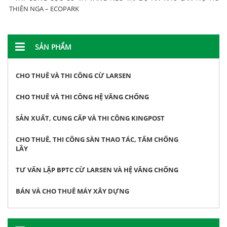
THIÊN NGA – ECOPARK
SẢN PHẨM
CHO THUÊ VÀ THI CÔNG CỪ LARSEN
CHO THUÊ VÀ THI CÔNG HỆ VĂNG CHỐNG
SẢN XUẤT, CUNG CẤP VÀ THI CÔNG KINGPOST
CHO THUÊ, THI CÔNG SÀN THAO TÁC, TẤM CHỐNG
LẦY
TƯ VẤN LẬP BPTC CỪ LARSEN VÀ HỆ VĂNG CHỐNG
BÁN VÀ CHO THUÊ MÁY XÂY DỰNG