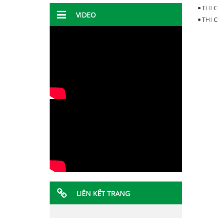
THI 
VIDEO
THI 
LIÊN KẾT TRANG