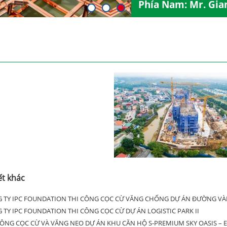
Phía Nam: Mr. Gia
ết khác
 TY IPC FOUNDATION THI CÔNG CỌC CỪ VĂNG CHỐNG DỰ ÁN ĐƯỜNG VÀN
 TY IPC FOUNDATION THI CÔNG CỌC CỪ DỰ ÁN LOGISTIC PARK II
CÔNG CỌC CỪ VÀ VĂNG NEO DỰ ÁN KHU CĂN HỘ S-PREMIUM SKY OASIS – 