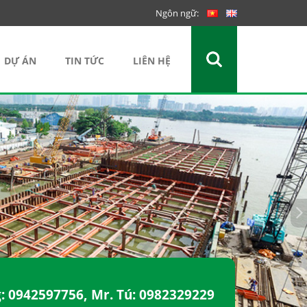
Ngôn ngữ:
DỰ ÁN
TIN TỨC
LIÊN HỆ
g:
0942597756
, Mr. Tú:
0982329229