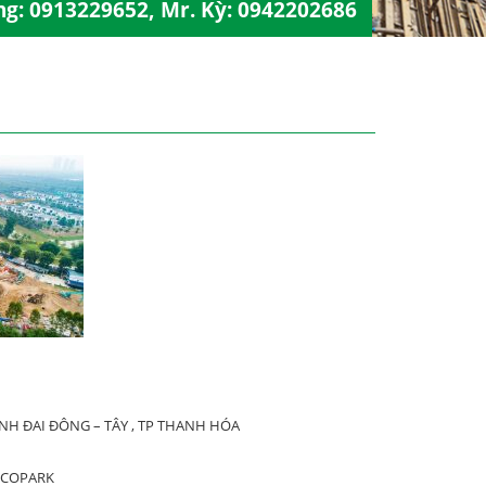
ng:
0913229652
, Mr. Kỳ:
0942202686
H ĐAI ĐÔNG – TÂY , TP THANH HÓA
ECOPARK