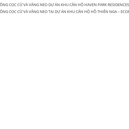
CÔNG CỌC CỪ VÀ VĂNG NEO DỰ ÁN KHU CĂN HỘ HAVEN PARK RESIDENCES
CÔNG CỌC CỪ VÀ VĂNG NEO TẠI DỰ ÁN KHU CĂN HỘ HỒ THIÊN NGA – ECO