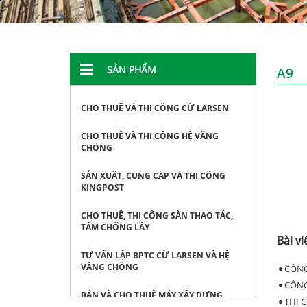
SẢN PHẨM
A9
CHO THUÊ VÀ THI CÔNG CỪ LARSEN
CHO THUÊ VÀ THI CÔNG HỆ VĂNG
CHỐNG
SẢN XUẤT, CUNG CẤP VÀ THI CÔNG
KINGPOST
CHO THUÊ, THI CÔNG SÀN THAO TÁC,
TẤM CHỐNG LẦY
Bài vi
TƯ VẤN LẬP BPTC CỪ LARSEN VÀ HỆ
VĂNG CHỐNG
CÔNG
CÔNG
BÁN VÀ CHO THUÊ MÁY XÂY DỰNG
THI 