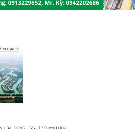
ng:
0913229652
, Mr. Kỳ:
0942202686
H ĐAI ĐÔNG – TÂY , TP THANH HÓA