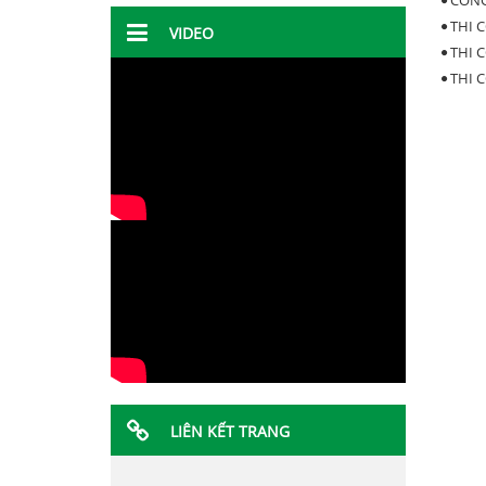
CÔNG
THI 
VIDEO
THI 
THI 
LIÊN KẾT TRANG