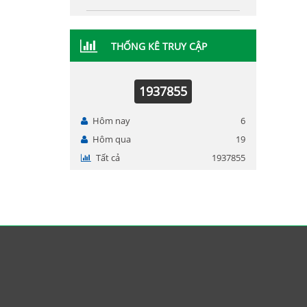
THỐNG KÊ TRUY CẬP
1937855
Hôm nay
6
Hôm qua
19
Tất cả
1937855