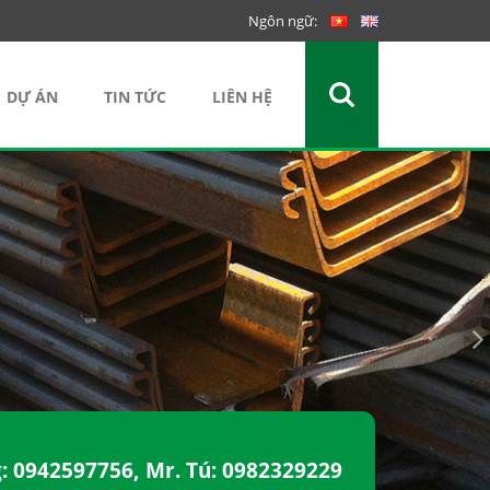
Ngôn ngữ:
DỰ ÁN
TIN TỨC
LIÊN HỆ
g:
0942597756
, Mr. Tú:
0982329229