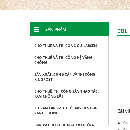
SẢN PHẨM
CBL_
CHO THUÊ VÀ THI CÔNG CỪ LARSEN
CHO THUÊ VÀ THI CÔNG HỆ VĂNG
CHỐNG
SẢN XUẤT, CUNG CẤP VÀ THI CÔNG
KINGPOST
CHO THUÊ, THI CÔNG SÀN THAO TÁC,
TẤM CHỐNG LẦY
TƯ VẤN LẬP BPTC CỪ LARSEN VÀ HỆ
Bài vi
VĂNG CHỐNG
CÔNG
BÁN VÀ CHO THUÊ MÁY XÂY DỰNG