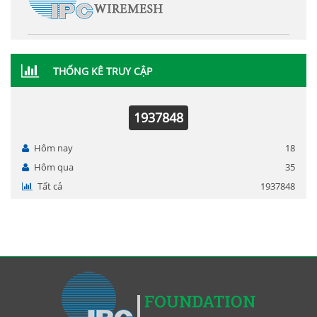
THỐNG KÊ TRUY CẬP
1937848
Hôm nay
18
Hôm qua
35
Tất cả
1937848