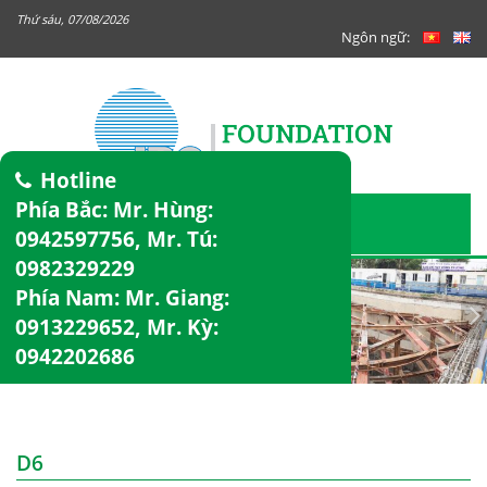
Thứ sáu, 07/08/2026
Ngôn ngữ:
Hotline
Phía Bắc: Mr. Hùng:
0942597756
, Mr. Tú:
0982329229
Phía Nam: Mr. Giang:
0913229652
, Mr. Kỳ:
0942202686
D6