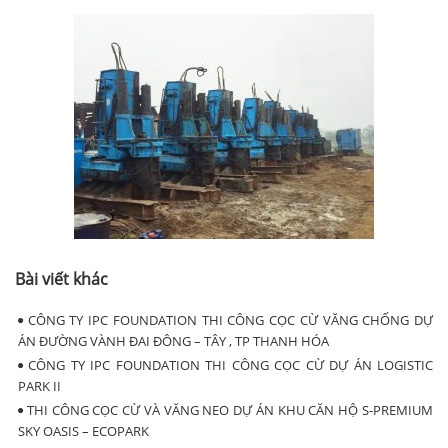
Bài viết khác
CÔNG TY IPC FOUNDATION THI CÔNG CỌC CỪ VĂNG CHỐNG DỰ
ÁN ĐƯỜNG VÀNH ĐAI ĐÔNG – TÂY , TP THANH HÓA
CÔNG TY IPC FOUNDATION THI CÔNG CỌC CỪ DỰ ÁN LOGISTIC
PARK II
THI CÔNG CỌC CỪ VÀ VĂNG NEO DỰ ÁN KHU CĂN HỘ S-PREMIUM
SKY OASIS – ECOPARK