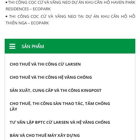
THI CÔNG CỌC CỪ VÀ VĂNG NEO DỰ ÁN KHU CĂN HỘ HAVEN PARK
RESIDENCES – ECOPARK
THI CÔNG CỌC CỪ VÀ VĂNG NEO TẠI DỰ ÁN KHU CĂN HỘ HỒ
THIÊN NGA – ECOPARK
SẢN PHẨM
CHO THUÊ VÀ THI CÔNG CỪ LARSEN
CHO THUÊ VÀ THI CÔNG HỆ VĂNG CHỐNG
SẢN XUẤT, CUNG CẤP VÀ THI CÔNG KINGPOST
CHO THUÊ, THI CÔNG SÀN THAO TÁC, TẤM CHỐNG
LẦY
TƯ VẤN LẬP BPTC CỪ LARSEN VÀ HỆ VĂNG CHỐNG
BÁN VÀ CHO THUÊ MÁY XÂY DỰNG